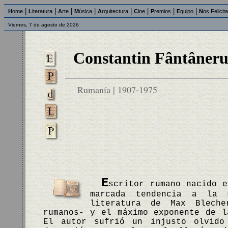
|
|
|
|
|
|
|
|
H
ome
L
iteratura
A
rte
M
úsica
A
rquitectura
C
ine
P
remios
E
quipo
N
os Felicit
Viernes, 7 de agosto de 2026
Constantin Fântâner
Rumanía | 1907-1975
E
scritor rumano nacido e
marcada tendencia a la 
literatura de Max Bleche
rumanos- y el máximo exponente de l
El autor sufrió un injusto olvido