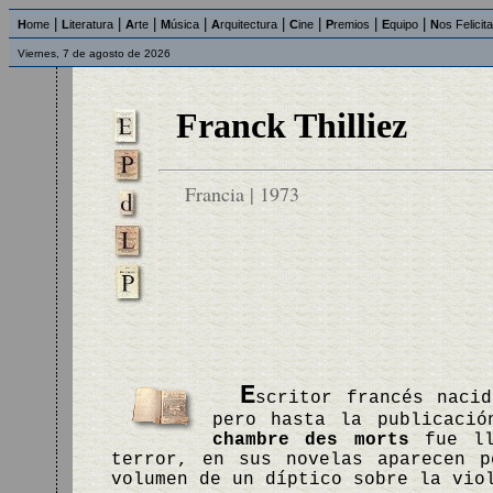
|
|
|
|
|
|
|
|
H
ome
L
iteratura
A
rte
M
úsica
A
rquitectura
C
ine
P
remios
E
quipo
N
os Felicit
Viernes, 7 de agosto de 2026
Franck Thilliez
Francia | 1973
E
scritor francés naci
pero hasta la publicaci
chambre des morts
fue ll
terror, en sus novelas aparecen 
volumen de un díptico sobre la vio