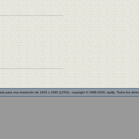
ada para una resolución de 1920 x 1080 (125%) - copyright © 1998-2026, epdlp. Todos los dere