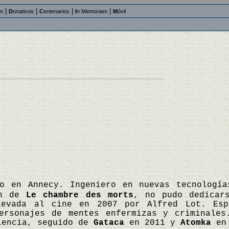
|
|
|
|
an
D
onativos
C
entenarios
I
n Memoriam
M
óvil
do en Annecy. Ingeniero en nuevas tecnologí
ón de
Le chambre des morts
, no pudo dedicar
evada al cine en 2007 por Alfred Lot. Esp
personajes de mentes enfermizas y criminale
lencia, seguido de
Gataca
en 2011 y
Atomka
en 