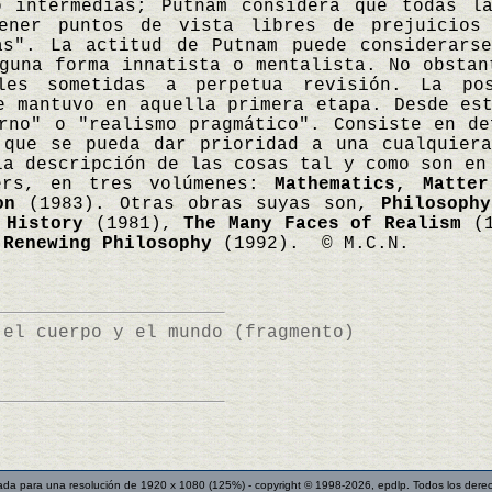
o intermedias; Putnam considera que todas l
ener puntos de vista libres de prejuicios
as". La actitud de Putnam puede considerars
guna forma innatista o mentalista. No obstan
ales sometidas a perpetua revisión. La p
e mantuvo en aquella primera etapa. Desde es
rno" o "realismo pragmático". Consiste en de
 que se pueda dar prioridad a una cualquier
la descripción de las cosas tal y como son en
pers, en tres volúmenes:
Mathematics, Matte
on
(1983). Otras obras suyas son,
Philosoph
 History
(1981),
The Many Faces of Realism
(1
y
Renewing Philosophy
(1992). © M.C.N.
 el cuerpo y el mundo (fragmento)
ada para una resolución de 1920 x 1080 (125%) - copyright © 1998-2026, epdlp. Todos los dere