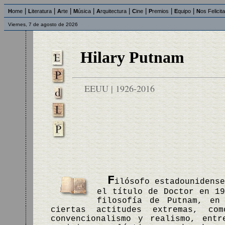
|
|
|
|
|
|
|
|
H
ome
L
iteratura
A
rte
M
úsica
A
rquitectura
C
ine
P
remios
E
quipo
N
os Felicit
Viernes, 7 de agosto de 2026
Hilary Putnam
EEUU | 1926-2016
F
ilósofo estadounidens
el título de Doctor en 19
filosofía de Putnam, en
ciertas actitudes extremas, co
convencionalismo y realismo, ent