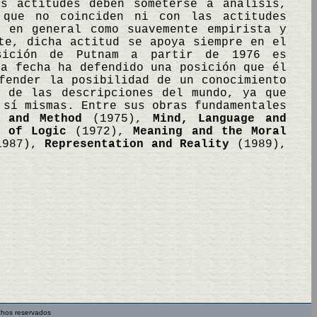
as actitudes deben someterse a análisis,
 que no coinciden ni con las actitudes
e en general como suavemente empirista y
te, dicha actitud se apoya siempre en el
osición de Putnam a partir de 1976 es
ta fecha ha defendido una posición que él
fender la posibilidad de un conocimiento
a de las descripciones del mundo, ya que
 sí mismas. Entre sus obras fundamentales
r and Method
(1975),
Mind, Language and
y of Logic
(1972),
Meaning and the Moral
987),
Representation and Reality
(1989),
chos reservados