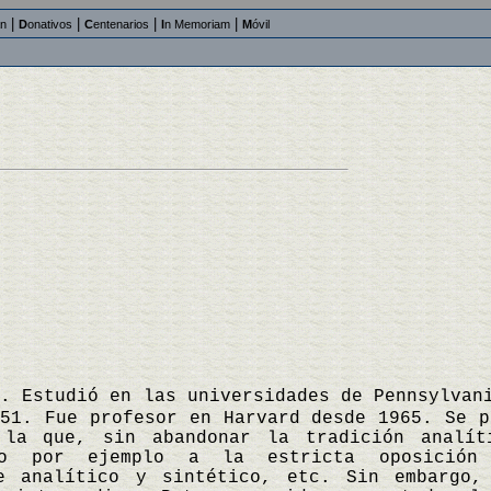
|
|
|
|
an
D
onativos
C
entenarios
I
n Memoriam
M
óvil
e. Estudió en las universidades de Pennsylvan
51. Fue profesor en Harvard desde 1965. Se p
 la que, sin abandonar la tradición analít
mo por ejemplo a la estricta oposición
re analítico y sintético, etc. Sin embargo