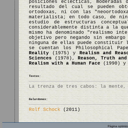
posiciones eclécticas, moderadas 
resultado del cual se pueden obt
ortodoxas, ni con las "neoortodox
materialista; en todo caso, de nin
estudio de estructuras conceptu
considerablemente distinta a la qu
mismo ha denominado "realismo inte
objetivo pero negando sin embargo
ninguna de ellas puede constituir 
se cuentan los Philosophical Pa
Reality
(1975) y
Realism and Reas
Sciences
(1978),
Reason, Truth and
Realism with a Human Face
(1990) 
Textos:
La trenza de tres cabos: la mente,
Galardones:
Rolf Schock
(2011)
Página optimiz