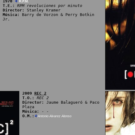
1970
R.P.M.
T.E.:
RPM revoluciones por minuto
Director:
Stanley Kramer
Música:
Barry de Vorzon & Perry Botkin
Jr.
2009
REC 2
T.O.:
REC 2
Director:
Jaume Balagueró & Paco
Plaza
Música:
- -
O.M.:
Antonio Alvarez Alonso