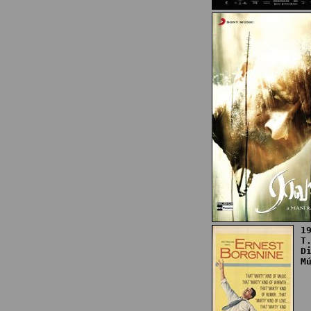
1
T
D
M