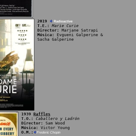
2019
Radioactive
T.E.:
Marie Curie
Director:
Marjane Satrapi
Música:
Evgueni Galperine &
Sacha Galperine
1939
Raffles
T.O.:
Caballero y Ladrón
Director:
Sam Wood
Música:
Victor Young
O.M.:
Frederic Chopin