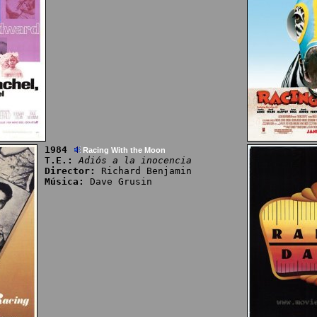
1984
Racing With the Moon
T.E.:
Adiós a la inocencia
Director:
Richard Benjamin
Música:
Dave Grusin