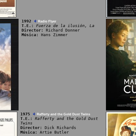
1992
Radio Flyer
T.E.:
Fuerza de la ilusión, La
Director:
Richard Donner
Música:
Hans Zimmer
1975
Rafferty and the Gold Dust Twins
T.E.:
Rafferty and the Gold Dust
Twins
Director:
Dick Richards
Música:
Artie Butler