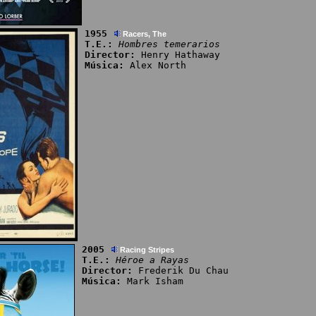
1955
Racers, The
T.E.:
Hombres temerarios
Director:
Henry Hathaway
Música:
Alex North
2005
Racing Stripes
T.E.:
Héroe a Rayas
Director:
Frederik Du Chau
Música:
Mark Isham