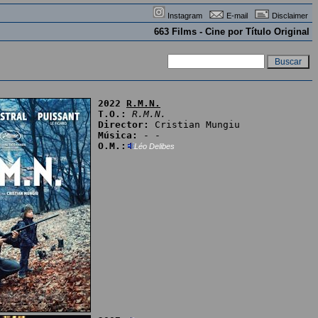
Instagram
E-mail
Disclaimer
663 Films - Cine por Título Original
2022
R.M.N.
T.O.:
R.M.N.
Director:
Cristian Mungiu
Música:
- -
O.M.:
Léo Delibes