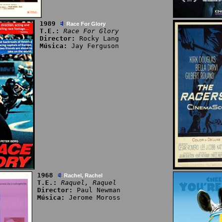
1989
Race For Glory
T.E.:
Race For Glory
Director:
Rocky Lang
Música:
Jay Ferguson
1968
Rachel, Rachel
T.E.:
Raquel, Raquel
Director:
Paul Newman
Música:
Jerome Moross