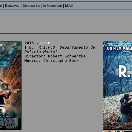
|
|
|
|
an
D
onativos
C
entenarios
I
n Memoriam
M
óvil
2013
R.I.P.D.
T.E.:
R.I.P.D. Departamento de
Policía Mortal
Director:
Robert Schwentke
Música:
Christophe Beck