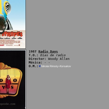
1987
Radio Days
T.O.:
Días de radio
Director:
Woody Allen
Música:
- -
O.M.:
Nikolai Rimsky-Korsakov