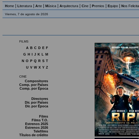
|
|
|
|
|
|
|
|
H
ome
L
iteratura
A
rte
M
úsica
A
rquitectura
C
ine
P
remios
E
quipo
N
os Felicit
Viernes, 7 de agosto de 2026
FILMS
A
B
C
D
E
F
G
H
I
J
K
L
M
N
O
P
Q
R
S
T
U
V
W
X
Y
Z
CINE
Compositores
Comp. por Países
Comp. por Época
Directores
Dir. por Países
Dir. por Época
Films
Films T.O.
Estrenos 2025
Estrenos 2026
Telefilms
Títulos de crédito