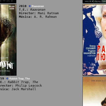
2010
Raavanan
T.E.:
Raavanan
Director:
Mani Ratnam
Música:
A. R. Rahman
959
Rabbit Trap, The
.E.:
Rabbit Trap, The
irector:
Philip Leacock
úsica:
Jack Marshall