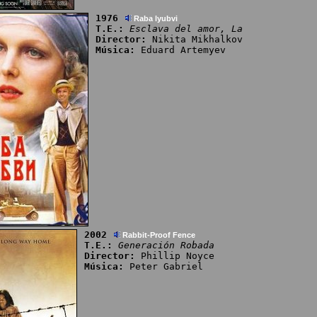
1976
Raba lyubvi
T.E.:
Esclava del amor, La
Director:
Nikita Mikhalkov
Música:
Eduard Artemyev
2002
Rabbit-Proof Fence
T.E.:
Generación Robada
Director:
Phillip Noyce
Música:
Peter Gabriel