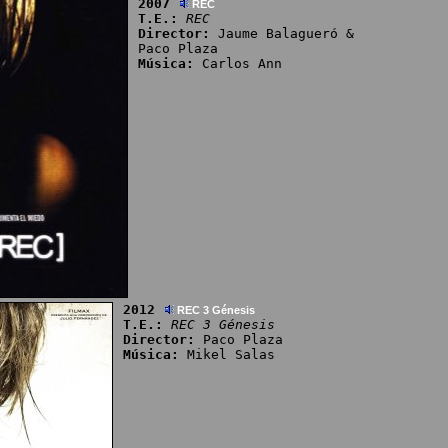
2007
REC
T.E.:
REC
Director:
Jaume Balagueró &
Paco Plaza
Música:
Carlos Ann
2012
REC 3 Génesis
T.E.:
REC 3 Génesis
Director:
Paco Plaza
Música:
Mikel Salas