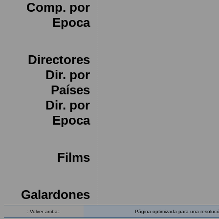
Comp. por
Epoca
Directores
Dir. por
Países
Dir. por
Epoca
Films
Galardones
::Volver arriba::
Página optimizada para una resoluci