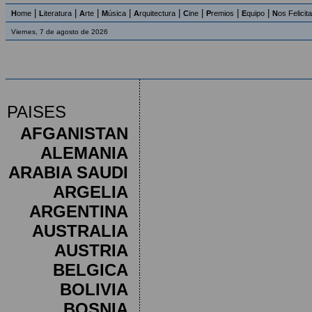
|
|
|
|
|
|
|
|
H
ome
L
iteratura
A
rte
M
úsica
A
rquitectura
C
ine
P
remios
E
quipo
N
os Felicit
Viernes, 7 de agosto de 2026
PAISES
AFGANISTAN
ALEMANIA
ARABIA SAUDI
ARGELIA
ARGENTINA
AUSTRALIA
AUSTRIA
BELGICA
BOLIVIA
BOSNIA