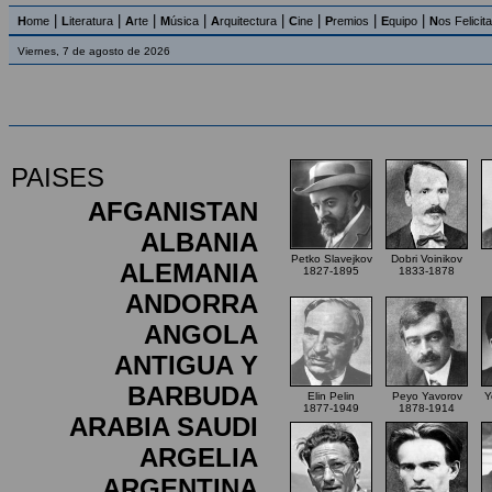
|
|
|
|
|
|
|
|
H
ome
L
iteratura
A
rte
M
úsica
A
rquitectura
C
ine
P
remios
E
quipo
N
os Felicit
Viernes, 7 de agosto de 2026
PAISES
AFGANISTAN
ALBANIA
Petko Slavejkov
Dobri Voinikov
ALEMANIA
1827-1895
1833-1878
ANDORRA
ANGOLA
ANTIGUA Y
BARBUDA
Elin Pelin
Peyo Yavorov
Y
1877-1949
1878-1914
ARABIA SAUDI
ARGELIA
ARGENTINA