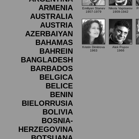
ARMENIA
Emiliyan Stanev
Nikola Vaptsarov
P
1907-1979
1909-1942
AUSTRALIA
AUSTRIA
AZERBAIYAN
BAHAMAS
Kristin Dimitrova
Alek Popov
BAHREIN
1963
1966
BANGLADESH
BARBADOS
BELGICA
BELICE
BENIN
BIELORRUSIA
BOLIVIA
BOSNIA-
HERZEGOVINA
BOTSUANA