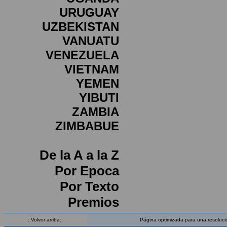
URUGUAY
UZBEKISTAN
VANUATU
VENEZUELA
VIETNAM
YEMEN
YIBUTI
ZAMBIA
ZIMBABUE
De la A a la Z
Por Epoca
Por Texto
Premios
::Volver arriba::
Página optimizada para una resoluci