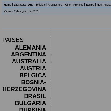
|
|
|
|
|
|
|
|
H
ome
L
iteratura
A
rte
M
úsica
A
rquitectura
C
ine
P
remios
E
quipo
N
os Felicit
Viernes, 7 de agosto de 2026
PAISES
ALEMANIA
ARGENTINA
AUSTRALIA
AUSTRIA
BELGICA
BOSNIA-
HERZEGOVINA
BRASIL
BULGARIA
BURKINA