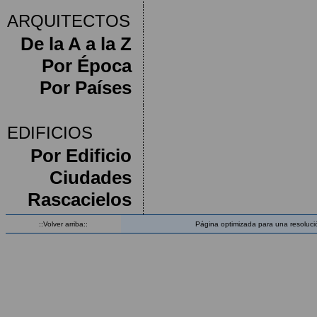
ARQUITECTOS
De la A a la Z
Por Época
Por Países
EDIFICIOS
Por Edificio
Ciudades
Rascacielos
::Volver arriba::
Página optimizada para una resoluci