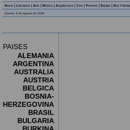
|
|
|
|
|
|
|
|
H
ome
L
iteratura
A
rte
M
úsica
A
rquitectura
C
ine
P
remios
E
quipo
N
os Felicit
Jueves, 6 de agosto de 2026
PAISES
ALEMANIA
ARGENTINA
AUSTRALIA
AUSTRIA
BELGICA
BOSNIA-
HERZEGOVINA
BRASIL
BULGARIA
BURKINA