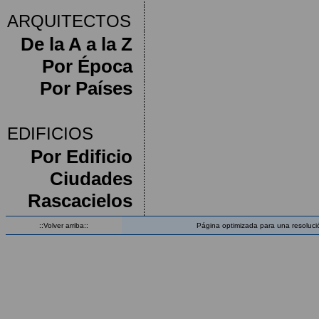
ARQUITECTOS
De la A a la Z
Por Época
Por Países
EDIFICIOS
Por Edificio
Ciudades
Rascacielos
::Volver arriba::
Página optimizada para una resoluci