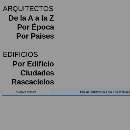
ARQUITECTOS
De la A a la Z
Por Época
Por Países
EDIFICIOS
Por Edificio
Ciudades
Rascacielos
::Volver arriba::
Página optimizada para una resoluci