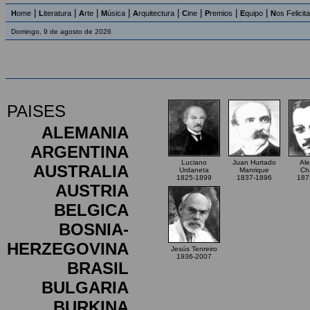
|
|
|
|
|
|
|
|
H
ome
L
iteratura
A
rte
M
úsica
A
rquitectura
C
ine
P
remios
E
quipo
N
os Felicit
Domingo, 9 de agosto de 2026
PAISES
ALEMANIA
ARGENTINA
Luciano
Juan Hurtado
Ale
AUSTRALIA
Urdaneta
Manrique
Ch
1825-1899
1837-1896
187
AUSTRIA
BELGICA
BOSNIA-
HERZEGOVINA
Jesús Tenreiro
1936-2007
BRASIL
BULGARIA
BURKINA