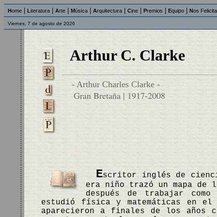
|
|
|
|
|
|
|
|
H
ome
L
iteratura
A
rte
M
úsica
A
rquitectura
C
ine
P
remios
E
quipo
N
os Felicit
Viernes, 7 de agosto de 2026
Arthur C. Clarke
- Arthur Charles Clarke -
Gran Bretaña | 1917-2008
E
scritor inglés de cienc
era niño trazó un mapa de l
después de trabajar como
estudió física y matemáticas en el
aparecieron a finales de los años c