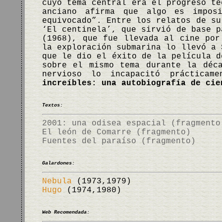
cuyo tema central era el progreso te
anciano afirma que algo es impos
equivocado”. Entre los relatos de s
‘El centinela’, que sirvió de base 
(1968), que fue llevada al cine por
la exploración submarina lo llevó a 
que le dio el éxito de la película d
sobre el mismo tema durante la déc
nervioso lo incapacitó práctica
increíbles: una autobiografía de cie
Textos:
2001: una odisea espacial (fragmento
El león de Comarre (fragmento)
Fuentes del paraíso (fragmento)
Galardones:
Nebula
(1973,1979)
Hugo
(1974,1980)
Web Recomendada: