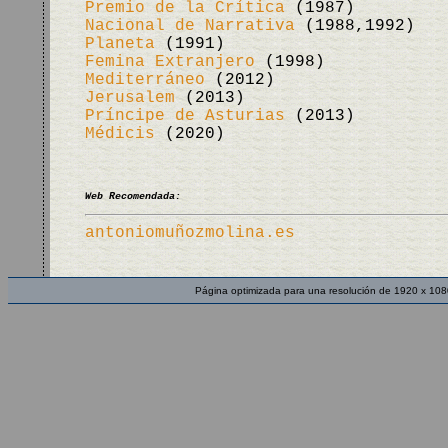
Premio de la Crítica
(1987)
Nacional de Narrativa
(1988,1992)
Planeta
(1991)
Femina Extranjero
(1998)
Mediterráneo
(2012)
Jerusalem
(2013)
Príncipe de Asturias
(2013)
Médicis
(2020)
Web Recomendada:
antoniomuñozmolina.es
Página optimizada para una resolución de 1920 x 108