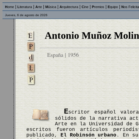
|
|
|
|
|
|
|
|
H
ome
L
iteratura
A
rte
M
úsica
A
rquitectura
C
ine
P
remios
E
quipo
N
os Felicit
Jueves, 6 de agosto de 2026
Antonio Muñoz Moli
España | 1956
E
scritor español valor
sólidos de la narrativa act
Arte en la Universidad de G
escritos fueron artículos periodí
publicado,
El Robinsón urbano
. En s