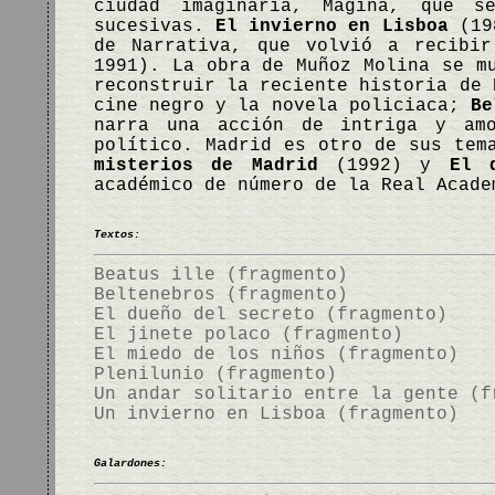
ciudad imaginaria, Mágina, que 
sucesivas.
El invierno en Lisboa
(198
de Narrativa, que volvió a recibi
1991). La obra de Muñoz Molina se m
reconstruir la reciente historia de 
cine negro y la novela policiaca;
Be
narra una acción de intriga y am
político. Madrid es otro de sus tem
misterios de Madrid
(1992) y
El 
académico de número de la Real Acad
Textos:
Beatus ille (fragmento)
Beltenebros (fragmento)
El dueño del secreto (fragmento)
El jinete polaco (fragmento)
El miedo de los niños (fragmento)
Plenilunio (fragmento)
Un andar solitario entre la gente (f
Un invierno en Lisboa (fragmento)
Galardones: