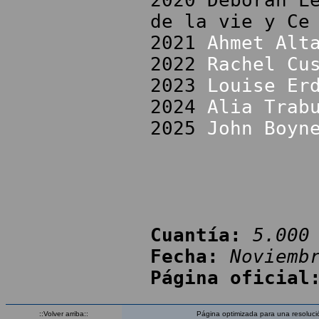
2020 Deborah L
de la vie y Ce
2021
Ahmet Alt
2022
Rachel Cu
2023
Louise Er
2024
Alia Trab
2025
John Boyn
Cuantía:
5.000
Fecha:
Noviemb
Página oficial
::Volver arriba::
Página optimizada para una resoluci