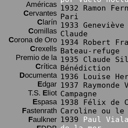
Américas
1932 Ramon Fer
C
ervantes
Pari
C
larín
1933 Geneviève
C
omillas
Claude
C
orona de Oro
1934 Robert Fr
C
rexells
Bateau-refuge
Premio de la
1935 Claude Si
C
rítica
Bénédiction
D
ocumenta
1936 Louise He
E
dgar
1937 Raymonde 
T.S.
E
liot
Campagne
E
spasa
1938 Félix de 
F
astenrath
Caroline ou le
F
aulkner
1939
Paul Vial