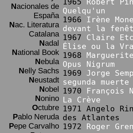
1965
Robert Pi
N
acionales de
Quelqu'un
España
1966
Irène Mon
N
ac. Literatura
devant la fenê
Catalana
1967
Claire Et
N
adal
Élise ou la Vr
N
ational Book
1968
Marguerit
N
ebula
Opus Nigrum
N
elly Sachs
1969
Jorge Sem
N
eustadt
segunda muerte
N
obel
1970
François 
N
onino
La Crève
O
ctubre
1971 Angelo Ri
P
ablo Neruda
des Atlantes
P
epe Carvalho
1972
Roger Gre