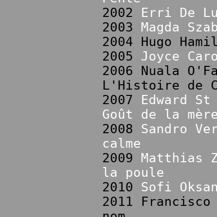
2002
Erri De L
2003
Magda Sza
2004 Hugo Hami
2005
Joyce Car
2006 Nuala O'F
L'Histoire de 
2007
Edward St
Goût de la mèr
2008
Sandro Ve
calme
2009
Matthias 
la poule
2010
Sofi Oksa
2011 Francisco
nom