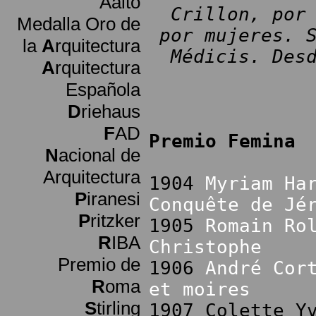
Aalto
Crillon, por
Medalla Oro de
por mujeres. 
la
A
rquitectura
Médicis. Des
A
rquitectura
Española
D
riehaus
F
AD
Premio Femina
N
acional de
Arquitectura
1904
Myriam Ha
P
iranesi
Conquête de Jé
P
ritzker
1905
Romain Ro
R
IBA
Christophe
Premio de
1906
André Cor
R
oma
et moires
S
tirling
1907 Colette Y