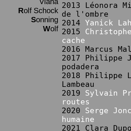
Viana
2013 Léonora M
R
olf Schock
de l'ombre
S
onning
2014
Yanick La
W
olf
2015
Christoph
cache
2016 Marcus Ma
2017 Philippe 
podadera
2018 Philippe 
Lambeau
2019
Sylvain P
routes
2020
Serge Jon
humaine
2021 Clara Dup