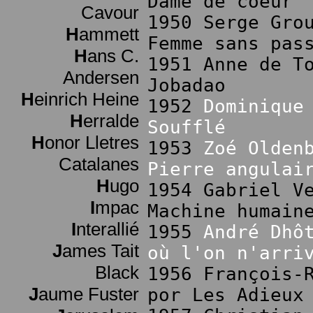
Dame de coeur
Cavour
1950 Serge Gro
H
ammett
Femme sans pas
H
ans C.
1951 Anne de T
Andersen
Jobadao
H
einrich Heine
1952
Dominique
H
erralde
Soufflé
H
onor Lletres
1953
Zoé Olden
Catalanes
Pierre angulai
H
ugo
1954 Gabriel V
I
mpac
Machine humain
I
nterallié
1955
André Dhô
J
ames Tait
où l'on n'arri
Black
1956 François-
J
aume Fuster
por Les Adieux