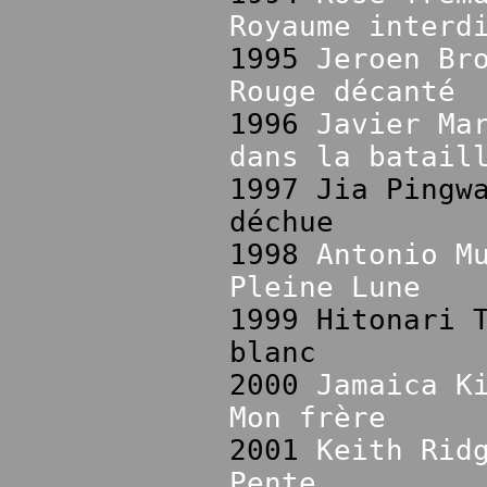
Royaume interd
1995
Jeroen Br
Rouge décanté
1996
Javier Ma
dans la batail
1997 Jia Pingw
déchue
1998
Antonio M
Pleine Lune
1999 Hitonari 
blanc
2000
Jamaica K
Mon frère
2001
Keith Rid
Pente