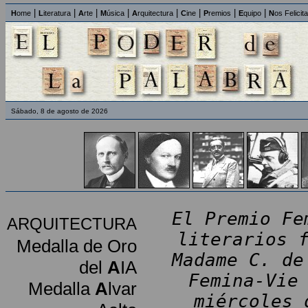
|
|
|
|
|
|
|
|
H
ome
L
iteratura
A
rte
M
úsica
A
rquitectura
C
ine
P
remios
E
quipo
N
os Felicit
Sábado, 8 de agosto de 2026
El Premio Fe
ARQUITECTURA
literarios 
Medalla de Oro
Madame C. de
del
A
IA
Femina-Vie
Medalla
A
lvar
miércoles 