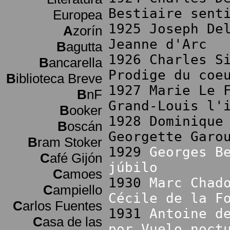
Bestiaire sent
Europea
1925 Joseph De
A
zorín
Jeanne d'Arc
B
agutta
1926 Charles S
B
ancarella
Prodige du coe
B
iblioteca Breve
1927 Marie Le 
B
nF
Grand-Louis l'
B
ooker
1928 Dominique
B
oscán
Georgette Garo
B
ram Stoker
1929
Georges B
C
afé Gijón
júbilo
C
amoes
1930
Marc Chad
C
ampiello
Cécile de la F
C
arlos Fuentes
1931
Antoine d
C
asa de las
por Vuelo noct