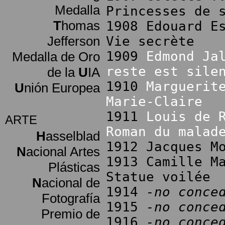
Medalla
Princesses de 
T
homas
1908 Edouard E
Jefferson
Vie secrète
1909
Edmond Ja
Medalla de Oro
reste est sile
de la
U
IA
1910
Marguerit
U
nión Europea
Marie-Claire
1911
Louis de 
ARTE
Roman du malad
H
asselblad
1912 Jacques M
N
acional Artes
1913 Camille M
Plásticas
Statue voilée
N
acional de
1914
-no conce
Fotografía
1915
-no conce
Premio de
1916
-no conce