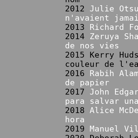
2012
Julie Ots
n'avaient jama
2013
Richard F
2014
Zeruya Sh
de nos vies
2015 Kerry Hud
couleur de l'e
2016
Rabih Ala
de papier
2017
John Edga
para salvar un
2018
Alice McD
hora
2019
Manuel Vi