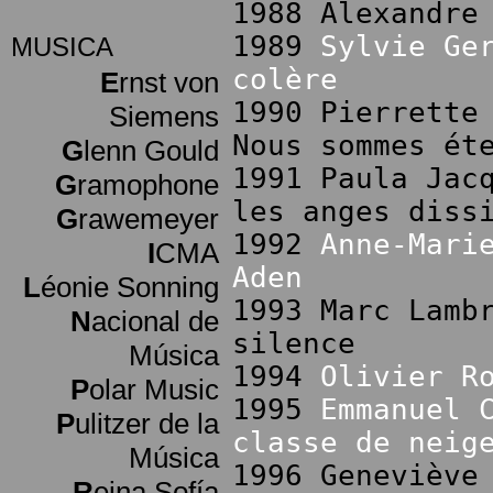
1988 Alexandre
1989
Sylvie Ge
MUSICA
colère
E
rnst von
1990 Pierrette
Siemens
Nous sommes ét
G
lenn Gould
1991 Paula Jac
G
ramophone
les anges diss
G
rawemeyer
1992
Anne-Mari
I
CMA
Aden
L
éonie Sonning
1993 Marc Lamb
N
acional de
silence
Música
1994
Olivier R
P
olar Music
1995
Emmanuel 
P
ulitzer de la
classe de neig
Música
1996 Geneviève
R
eina Sofía