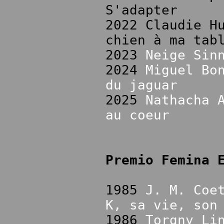
S'adapter
2022 Claudie H
chien à ma tab
2023
Neige Sin
2024
Miguel Bo
du jaguar
2025
Nathacha 
au coeur
Premio Femina 
1985
J. M. Coe
K, sa vie, son
1986
Torgny Li