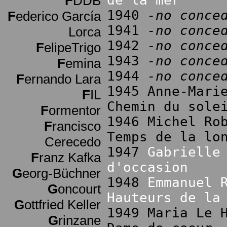
de la mer
F
DDB
1940
-no conce
F
ederico García
1941
-no conce
Lorca
1942
-no conce
F
elipeTrigo
1943
-no conce
F
emina
1944
-no conce
F
ernando Lara
1945 Anne-Mari
F
IL
Chemin du sole
F
ormentor
1946 Michel Ro
F
rancisco
Temps de la lo
Cerecedo
1947
Gabrielle
F
ranz Kafka
d'occasion
G
eorg-Büchner
1948
Emmanuel 
G
oncourt
Hauteurs de la
G
ottfried Keller
1949 Maria Le 
G
rinzane