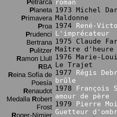
P
etrarca
roman
P
laneta
1973 Michel Da
Maldonne
P
rimavera
1974
René-Vict
P
roa
L'imprécateur
P
rudenci
1975 Claude Fa
Bertrana
Maître d'heure
P
ulitzer
1976 Marie-Lou
R
amon Llull
Le Trajet
R
BA
1977
Régis Deb
R
eina Sofía de
brûle
Poesía
1978
François 
R
enaudot
amour de père
Medalla
R
obert
1979
Pierre Mo
Frost
Guetteur d'omb
R
oger-Nimier