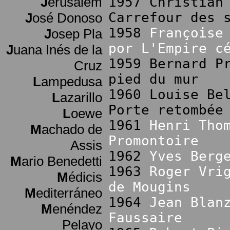
J
erusalem
1957 Christian
Carrefour des 
J
osé Donoso
1958
Françoise
J
osep Pla
por L'Empire c
J
uana Inés de la
1959 Bernard P
Cruz
pied du mur
L
ampedusa
1960 Louise Be
L
azarillo
Porte retombée
L
oewe
1961
Henri Tho
M
achado de
Promontoire
Assis
1962
Yves Berg
M
ario Benedetti
1963
Roger Vri
M
édicis
de Mougins
M
editerráneo
1964
Jean Blan
M
enéndez
Faussaire
Pelayo