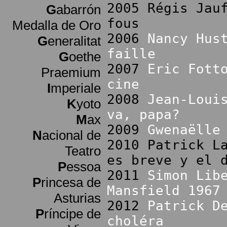
2005 Régis Jau
G
abarrón
fous
Medalla de Oro
2006
Nancy Hus
G
eneralitat
faille
G
oethe
2007
Eric Fott
Praemium
cine
I
mperiale
2008
Jean-Loui
K
yoto
va, papa?
M
ax
2009
Gwenaëlle
N
acional de
2010 Patrick L
Teatro
es breve y el 
P
essoa
2011
Simon Lib
P
rincesa de
Mansfield 1967
Asturias
2012
Patrick D
P
ríncipe de
choléra