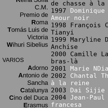
de chasse à la
C.M.
1997
Dominique
Premio de
Amour noir
R
oma
1998 François 
T
omás Luis de
Tianyi
Victoria
1999 Maryline 
W
ihuri Sibelius
Anchise
2000 Camille L
VARIOS
bras-là
A
dorno
2001
Marie NDi
A
ntonio de
2002
Chantal T
Sancha
à la reine
C
atalunya
2003
Dai Sijie
2004
Jean-Paul
C
ino del Duca
francesa
E
rasmus