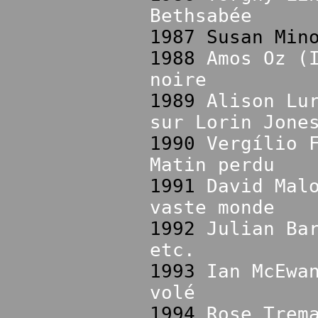
Bethsabée
1987 Susan Min
1988
Amos Oz (
noire
1989
Alison Lu
sur Lorin Jone
1990
Vergílio 
Matin perdu
1991
David Mal
vaste monde
1992
Julian Ba
etc.
1993
Ian McEwa
volé
1994
Rose Trem