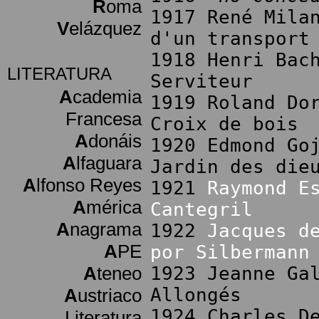
R
oma
1917 René Mila
V
elázquez
d'un transport
1918 Henri Bac
LITERATURA
Serviteur
A
cademia
1919 Roland Do
Francesa
Croix de bois
A
donáis
1920 Edmond Go
A
lfaguara
Jardin des die
A
lfonso Reyes
1921
Raymond E
A
mérica
Cantegril
A
nagrama
1922
Jacques d
A
PE
por Silbermann
A
teneo
1923 Jeanne Ga
Allongés
A
ustriaco
1924 Charles D
Literatura