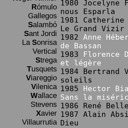
1980 Jocelyne 
R
ómulo
nous Esparla
Gallegos
1981 Catherine
S
alambó
Le Grand Vizir
S
ant Jordi
1982
Anne Hébe
La
S
onrisa
de Bassan
Vertical
1983
Florence 
S
trega
et légère
T
usquets
1984 Bertrand 
V
iareggio
soleils
V
ilenica
1985
Hector Bi
W
allace
Sans la miséri
Stevens
1986 René Bell
X
avier
1987 Alain Abs
Villaurrutia
Dieu