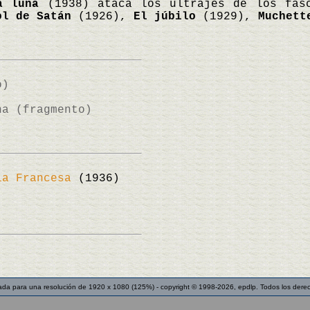
a luna
(1938) ataca los ultrajes de los fasc
ol de Satán
(1926),
El júbilo
(1929),
Muchett
o)
)
na (fragmento)
ia Francesa
(1936)
ada para una resolución de 1920 x 1080 (125%) - copyright © 1998-2026, epdlp. Todos los dere