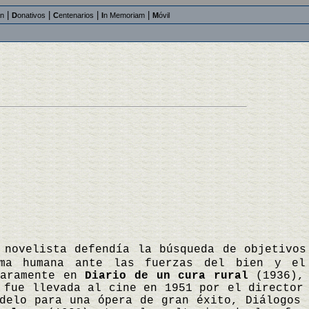
|
|
|
|
an
D
onativos
C
entenarios
I
n Memoriam
M
óvil
 novelista defendía la búsqueda de objetivos
ma humana ante las fuerzas del bien y el
laramente en
Diario de un cura rural
(1936), 
 fue llevada al cine en 1951 por el director
elo para una ópera de gran éxito, Diálogos 