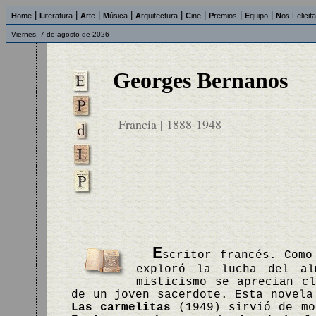
|
|
|
|
|
|
|
|
H
ome
L
iteratura
A
rte
M
úsica
A
rquitectura
C
ine
P
remios
E
quipo
N
os Felicit
Viernes, 7 de agosto de 2026
Georges Bernanos
Francia | 1888-1948
E
scritor francés. Como
exploró la lucha del al
misticismo se aprecian c
de un joven sacerdote. Esta novela
Las carmelitas
(1949) sirvió de mod