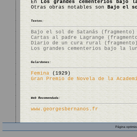
En
Los grandes cementerios bajo l
Otras obras notables son
Bajo el s
Textos:
Bajo el sol de Satanás (fragmento)
Cartas al padre Lagrange (fragment
Diario de un cura rural (fragmento
Los grandes cementerios bajo la lu
Galardones:
Femina
(1929)
Gran Premio de Novela de la Academ
Web Recomendada:
www.georgesbernanos.fr
Página optimiz