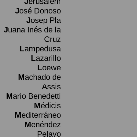
J
erusalem
J
osé Donoso
J
osep Pla
J
uana Inés de la
Cruz
L
ampedusa
L
azarillo
L
oewe
M
achado de
Assis
M
ario Benedetti
M
édicis
M
editerráneo
M
enéndez
Pelayo