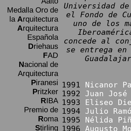
Aalto
Universidad de
Medalla Oro de
el Fondo de C
la
A
rquitectura
uno de los m
A
rquitectura
Iberoaméric
Española
concede al con
D
riehaus
se entrega en
F
AD
Guadalaja
N
acional de
Arquitectura
P
iranesi
1991
Nicanor P
P
ritzker
1992
Juan José
R
IBA
1993
Eliseo Di
Premio de
1994
Julio Ram
R
oma
1995
Nélida Pi
S
tirling
1996
Augusto M