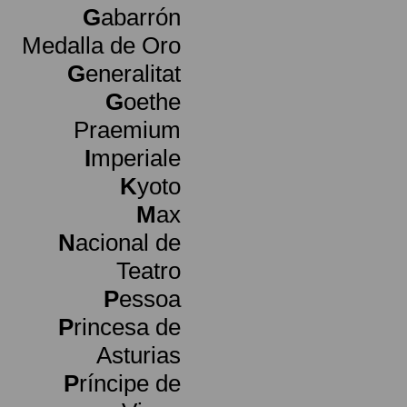
G
abarrón
Medalla de Oro
G
eneralitat
G
oethe
Praemium
I
mperiale
K
yoto
M
ax
N
acional de
Teatro
P
essoa
P
rincesa de
Asturias
P
ríncipe de