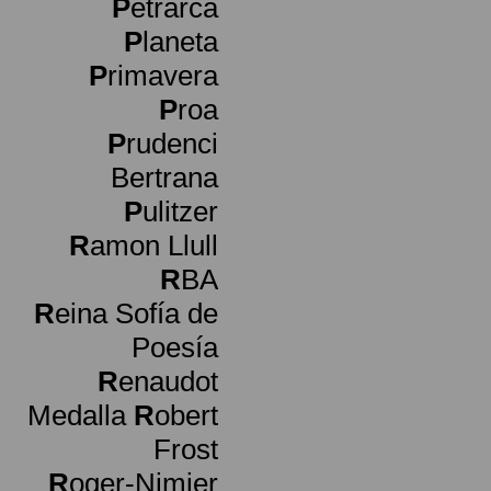
P
etrarca
P
laneta
P
rimavera
P
roa
P
rudenci
Bertrana
P
ulitzer
R
amon Llull
R
BA
R
eina Sofía de
Poesía
R
enaudot
Medalla
R
obert
Frost
R
oger-Nimier