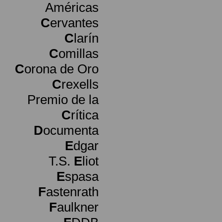
Américas
C
ervantes
C
larín
C
omillas
C
orona de Oro
C
rexells
Premio de la
C
rítica
D
ocumenta
E
dgar
T.S.
E
liot
E
spasa
F
astenrath
F
aulkner