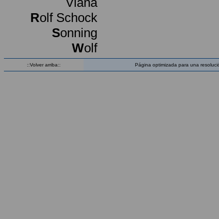
Viana
R
olf Schock
S
onning
W
olf
::Volver arriba::
Página optimizada para una resoluci