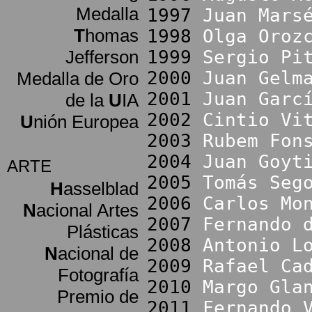
Medalla
1997
Juan Mars
T
homas
1998
Olga Oroz
Jefferson
1999
Sergio Pi
2000
Juan Gelm
Medalla de Oro
2001
Juan Garc
de la
U
IA
2002
Cintio Vi
U
nión Europea
2003
Rubem Fon
2004
Juan Goyt
ARTE
2005
Tomás Seg
H
asselblad
2006
Carlos Mo
N
acional Artes
2007
Fernando 
Plásticas
2008
Antonio L
N
acional de
2009
Rafael Ca
Fotografía
2010
Margo Gla
Premio de
2011
Fernando 