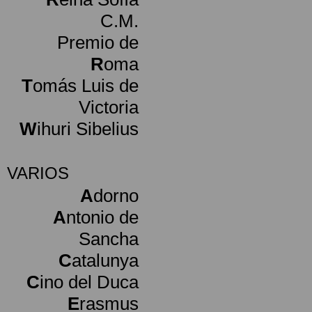
C.M.
Premio de
R
oma
T
omás Luis de
Victoria
W
ihuri Sibelius
VARIOS
A
dorno
A
ntonio de
Sancha
C
atalunya
C
ino del Duca
E
rasmus