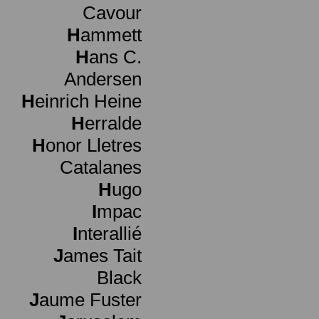
Cavour
H
ammett
H
ans C.
Andersen
H
einrich Heine
H
erralde
H
onor Lletres
Catalanes
H
ugo
I
mpac
I
nterallié
J
ames Tait
Black
J
aume Fuster