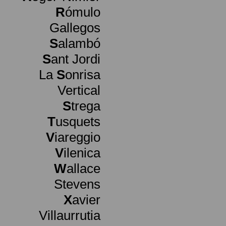
R
ómulo
Gallegos
S
alambó
S
ant Jordi
La
S
onrisa
Vertical
S
trega
T
usquets
V
iareggio
V
ilenica
W
allace
Stevens
X
avier
Villaurrutia