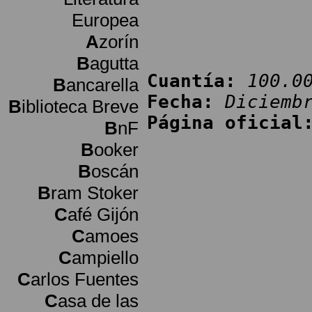
Europea
A
zorín
B
agutta
Cuantía:
100.0
B
ancarella
Fecha:
Diciemb
B
iblioteca Breve
Página oficial
B
nF
B
ooker
B
oscán
B
ram Stoker
C
afé Gijón
C
amoes
C
ampiello
C
arlos Fuentes
C
asa de las