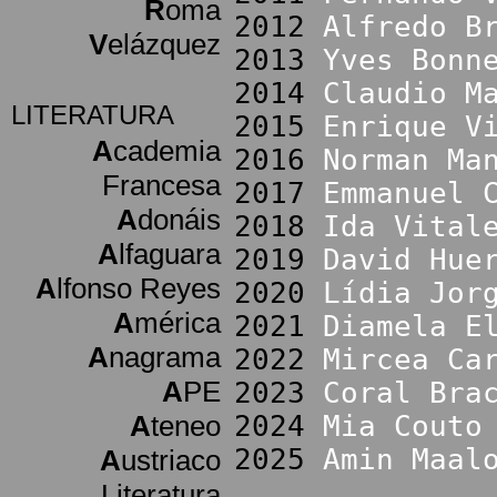
R
oma
2012
Alfredo B
V
elázquez
2013
Yves Bonn
2014
Claudio M
LITERATURA
2015
Enrique V
A
cademia
2016
Norman Ma
Francesa
2017
Emmanuel 
A
donáis
2018
Ida Vital
A
lfaguara
2019
David Hue
A
lfonso Reyes
2020
Lídia Jor
A
mérica
2021
Diamela E
A
nagrama
2022
Mircea Ca
A
PE
2023
Coral Bra
A
teneo
2024
Mia Couto
2025
Amin Maal
A
ustriaco
Literatura