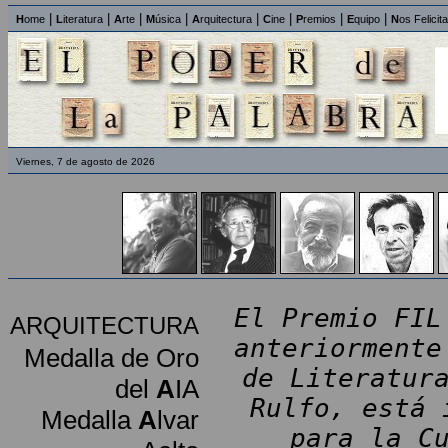
|
|
|
|
|
|
|
|
H
ome
L
iteratura
A
rte
M
úsica
A
rquitectura
C
ine
P
remios
E
quipo
N
os Felicit
Viernes, 7 de agosto de 2026
El Premio FIL
ARQUITECTURA
anteriormente
Medalla de Oro
de Literatur
del
A
IA
Rulfo, está 
Medalla
A
lvar
para la C