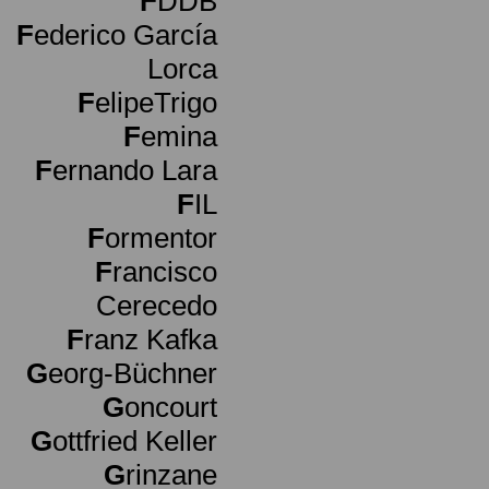
F
DDB
F
ederico García
Lorca
F
elipeTrigo
F
emina
F
ernando Lara
F
IL
F
ormentor
F
rancisco
Cerecedo
F
ranz Kafka
G
eorg-Büchner
G
oncourt
G
ottfried Keller
G
rinzane