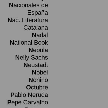
N
acionales de
España
N
ac. Literatura
Catalana
N
adal
N
ational Book
N
ebula
N
elly Sachs
N
eustadt
N
obel
N
onino
O
ctubre
P
ablo Neruda
P
epe Carvalho