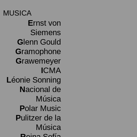
MUSICA
E
rnst von
Siemens
G
lenn Gould
G
ramophone
G
rawemeyer
I
CMA
L
éonie Sonning
N
acional de
Música
P
olar Music
P
ulitzer de la
Música
R
eina Sofía