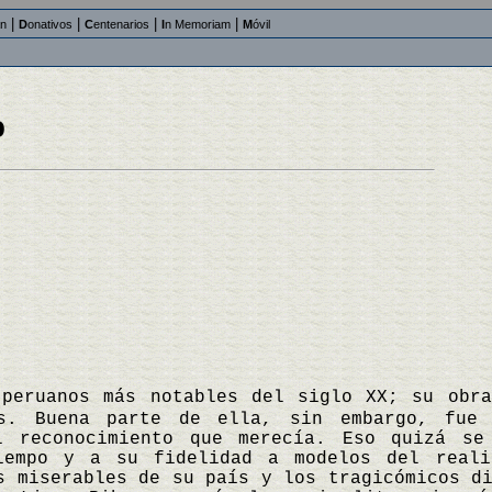
|
|
|
|
an
D
onativos
C
entenarios
I
n Memoriam
M
óvil
o
 peruanos más notables del siglo XX; su obr
as. Buena parte de ella, sin embargo, fue 
l reconocimiento que merecía. Eso quizá se
iempo y a su fidelidad a modelos del reali
s miserables de su país y los tragicómicos d