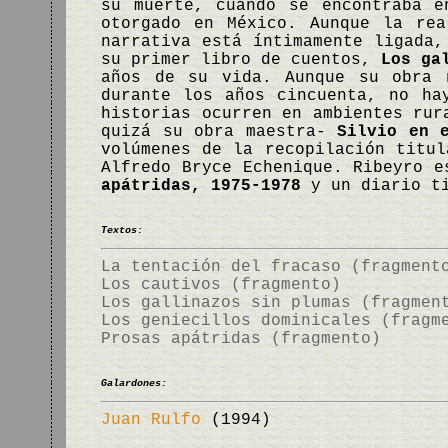
su muerte, cuando se encontraba e
otorgado en México. Aunque la re
narrativa está íntimamente ligada,
su primer libro de cuentos,
Los ga
años de su vida. Aunque su obra 
durante los años cincuenta, no ha
historias ocurren en ambientes ru
quizá su obra maestra-
Silvio en 
volúmenes de la recopilación titu
Alfredo Bryce Echenique. Ribeyro e
apátridas, 1975-1978
y un diario t
Textos:
La tentación del fracaso (fragment
Los cautivos (fragmento)
Los gallinazos sin plumas (fragmen
Los geniecillos dominicales (fragm
Prosas apátridas (fragmento)
Galardones:
Juan Rulfo
(1994)