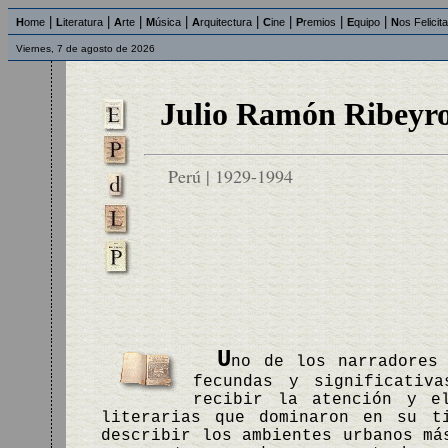
|
|
|
|
|
|
|
|
H
ome
L
iteratura
A
rte
M
úsica
A
rquitectura
C
ine
P
remios
E
quipo
N
os Felicit
Viernes, 7 de agosto de 2026
Julio Ramón Ribeyr
Perú | 1929-1994
U
no de los narradores
fecundas y significativ
recibir la atención y e
literarias que dominaron en su t
describir los ambientes urbanos má