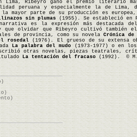
n Lima, Ribeyro ganó el premio literario má
alidad peruana y especialmente la de Lima, 
 la mayor parte de su producción es europea,
llinazos sin plumas
(1955). Se estableció en P
narrativa es la expresión más destacada de
y que olvidar que Ribeyro cultivó también e
rales de provincia, como su novela
Crónica de
el rosedal
(1976). El grueso de su extensa ob
lada
La palabra del mudo
(1973-1977) o en lo
scribió otras novelas, piezas teatrales, crí
itulado
La tentación del fracaso
(1992). © M
o)
to)
ento)