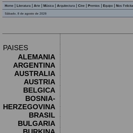
|
|
|
|
|
|
|
|
H
ome
L
iteratura
A
rte
M
úsica
A
rquitectura
C
ine
P
remios
E
quipo
N
os Felicit
Sábado, 8 de agosto de 2026
PAISES
ALEMANIA
ARGENTINA
AUSTRALIA
AUSTRIA
BELGICA
BOSNIA-
HERZEGOVINA
BRASIL
BULGARIA
BURKINA