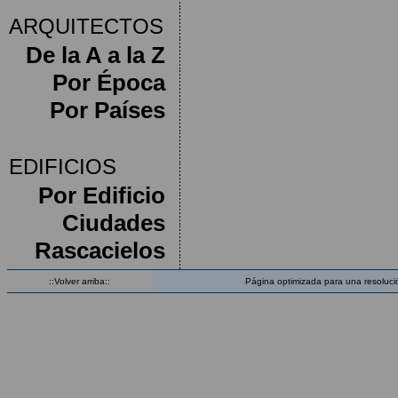
ARQUITECTOS
De la A a la Z
Por Época
Por Países
EDIFICIOS
Por Edificio
Ciudades
Rascacielos
::Volver arriba::
Página optimizada para una resoluci