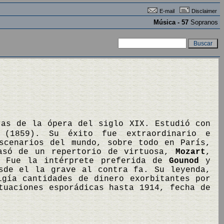
E-mail
Disclaimer
Música - 57
Sopranos
ras de la ópera del siglo XIX. Estudió con
(1859). Su éxito fue extraordinario e
scenarios del mundo, sobre todo en París,
asó de un repertorio de virtuosa,
Mozart
,
. Fue la intérprete preferida de
Gounod
y
sde el la grave al contra fa. Su leyenda,
igía cantidades de dinero exorbitantes por
tuaciones esporádicas hasta 1914, fecha de