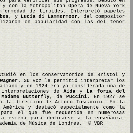
os para verificar sus progresos. Debutó en
 y con la Metropolitan Opera de Nueva York
fermedad de tiroides. Interpretó papeles
bes
, y
Lucia di Lammermoor
, del compositor
alizaron en popularidad con las del tenor
studió en los conservatorios de Bristol y
Wagner
. Su voz le permitió interpretar los
aliano y en 1924 era ya considerada una de
 interpretaciones de
Aida
y
La forza del
y
Madame Butterfly
, de
Puccini
. En 1927 se
o la dirección de Arturo Toscanini. En la
 América y destacó especialmente como la
para el que fue requerida en numerosas
a escena para dedicarse a la enseñanza,
cademia de Música de Londres. © VBR