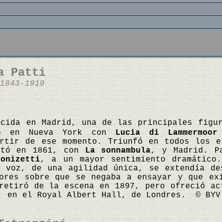
a Patti
1843-1919
r
acida en Madrid, una de las principales figu
tó en Nueva York con
Lucia di Lammermoor
artir de ese momento. Triunfó en todos los e
utó en 1861, con
La sonnambula
, y Madrid. P
Donizetti
, a un mayor sentimiento dramático
voz, de una agilidad única, se extendía de
ores sobre que se negaba a ensayar y que ex
retiró de la escena en 1897, pero ofreció ac
, en el Royal Albert Hall, de Londres. © BYV