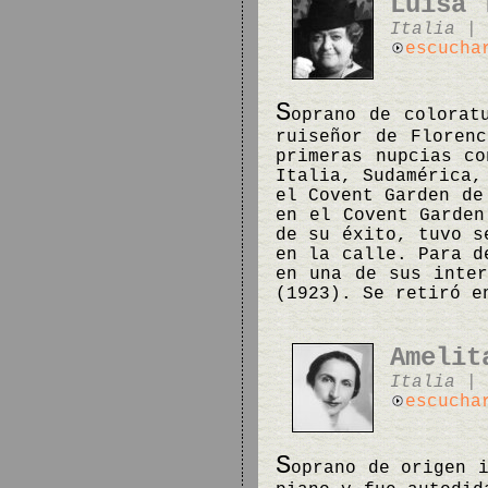
Luisa 
Italia | 
escucha
S
oprano de colorat
ruiseñor de Floren
primeras nupcias co
Italia, Sudamérica,
el Covent Garden de
en el Covent Garden
de su éxito, tuvo s
en la calle. Para d
en una de sus inter
(1923). Se retiró e
Amelit
Italia | 
escucha
S
oprano de origen 