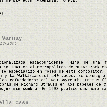
al de Bayreuth, Alemania. © M.E.
6)
 Varnay
18-2006
r
cionalizada estadounidense. Hija de una 
o en 1941 en el Metropolitan de Nueva York c
 se especializó en roles de este compositor, 
n
y
La Walkiria
casi 140 veces, se consagró 
las cofundadoras del Neu-Bayreuth. En sus ú
 obras de Richard Strauss en los papeles de
C
mujer sin sombra
. En 1998 publicó sus memori
ella Casa