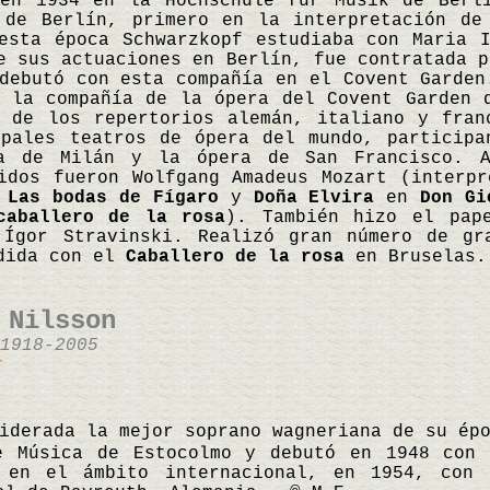
 en 1934 en la Hochschule für Musik de Berl
 de Berlín, primero en la interpretación de
esta época Schwarzkopf estudiaba con Maria 
e sus actuaciones en Berlín, fue contratada p
debutó con esta compañía en el Covent Garden
 la compañía de la ópera del Covent Garden 
s de los repertorios alemán, italiano y fran
ipales teatros de ópera del mundo, participa
la de Milán y la ópera de San Francisco. A
ridos fueron Wolfgang Amadeus Mozart (interp
n
Las bodas de Fígaro
y
Doña Elvira
en
Don Gi
caballero de la rosa
). También hizo el pa
Ígor Stravinski. Realizó gran número de gra
edida con el
Caballero de la rosa
en Bruselas.
 Nilsson
1918-2005
r
iderada la mejor soprano wagneriana de su ép
e Música de Estocolmo y debutó en 1948 con
 en el ámbito internacional, en 1954, con 