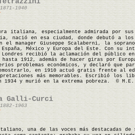
Tetrazzini
1871-1940
r
ura italiana, especialmente admirada por sus
cia, nació en esa ciudad, donde debutó a los
n el manager Giuseppe Scalaberni, la sopran
 España, México y Europa del Este. Con su in
 Londres recibió la aclamación del público en
 hasta 1912, además de hacer giras por Europ
erios problemas económicos, y declaró que par
emostrarlo, en 1910 actuó gratis frente al ed
pretaciones más memorables. Escribió los li
n 1934 y murió en la extrema pobreza. © M.E.
a Galli-Curci
1882-1963
r
italiano, una de las voces más destacadas de 