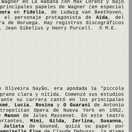
Wagner en La Habana con Max Lorenz y bajo
principales papeles de Wagner (en especial
nora
en
Fidelio
, de Ludwig van Beethoven,
y el personaje protagonista de
Aida
, del
ra de Noruega. Hay registros discográficos
g, Jean Sibelius y Henry Purcell. © M.E.
e Oliveira Sayão, era apodada la “piccola
prano clara y nítida. Comenzó sus estudios
rante su carrera cantó en los principales
kmé
,
Lucía
,
Rosina
y
O Guaraní
de Antonio
tropolitan Opera de Nueva York en 1952,
de
Manon
de Jules Massenet. En este teatro
portantes,
Mimi, Gilda, Zerlina, Susanna,
 Julieta
de Gounod, quizá su papel por
amoiselle Elue
de Claude Debussy, la misma