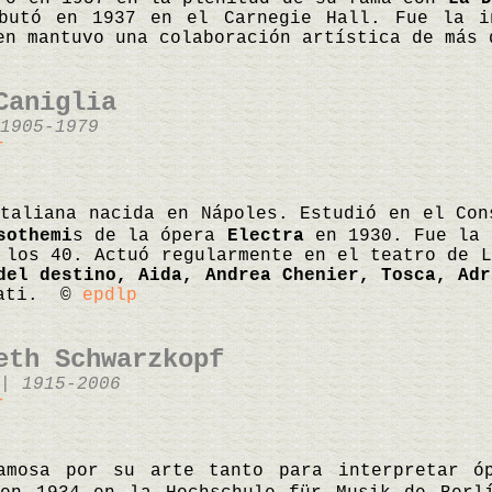
butó en 1937 en el Carnegie Hall. Fue la in
en mantuvo una colaboración artística de má
Caniglia
1905-1979
r
italiana nacida en Nápoles. Estudió en el Con
sothemi
s de la ópera
Electra
en 1930. Fue la 
 los 40. Actuó regularmente en el teatro de 
del destino, Aida, Andrea Chenier, Tosca, Adr
nati. ©
epdlp
eth Schwarzkopf
| 1915-2006
r
amosa por su arte tanto para interpretar ó