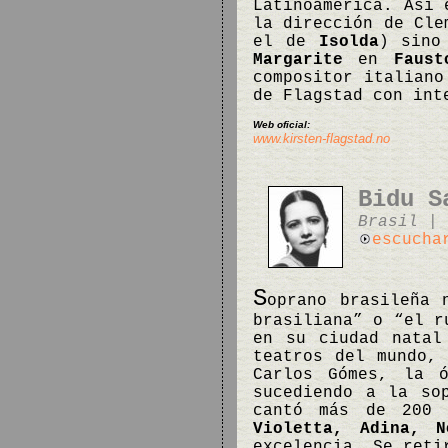
Latinoamérica. Así
la dirección de Cle
el de
Isolda
) sino
Margarite
en
Faust
compositor italiano
de Flagstad con int
Web oficial:
www.kirsten-flagstad.no
Bidu S
Brasil | 
escucha
S
oprano brasileña 
brasiliana” o “el r
en su ciudad natal
teatros del mundo,
Carlos Gómes, la 
sucediendo a la so
cantó más de 200 
Violetta, Adina, N
excelencia. Se reti