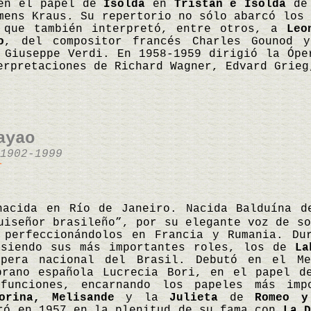
 en el papel de
Isolda
en
Tristán e Isolda
de 
mens Kraus. Su repertorio no sólo abarcó los 
 que también interpretó, entre otros, a
Leo
o
, del compositor francés Charles Gounod 
 Giuseppe Verdi. En 1958-1959 dirigió la Ópe
erpretaciones de Richard Wagner, Edvard Grie
ayao
1902-1999
r
nacida en Río de Janeiro. Nacida Balduína d
uiseñor brasileño”, por su elegante voz de so
 perfeccionándolos en Francia y Rumania. Du
 siendo sus más importantes roles, los de
La
ópera nacional del Brasil. Debutó en el Me
prano española Lucrecia Bori, en el papel 
funciones, encarnando los papeles más im
orina, Melisande
y la
Julieta
de
Romeo y
ró en 1957 en la plenitud de su fama con
La D