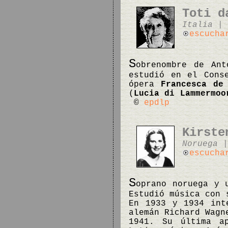
Toti d
Italia | 
escucha
S
obrenombre de Ant
estudió en el Cons
ópera
Francesca de
(
Lucia di Lammermoo
©
epdlp
Kirste
Noruega |
escucha
S
oprano noruega y 
Estudió música con 
En 1933 y 1934 int
alemán Richard Wagn
1941. Su última a