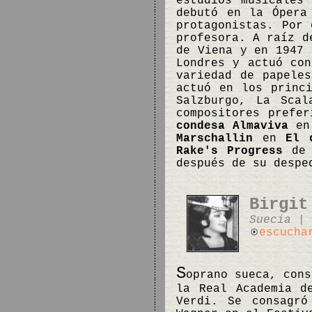
estudios musicales
debutó en la Ópera
protagonistas. Por 
profesora. A raíz d
de Viena y en 1947 
Londres y actuó con
variedad de papele
actuó en los princ
Salzburgo, La Sca
compositores prefe
condesa Almaviva
e
Marschallin
en
El 
Rake's Progress
de 
después de su desp
Birgit
Suecia | 
escucha
S
oprano sueca, cons
la Real Academia d
Verdi. Se consagró