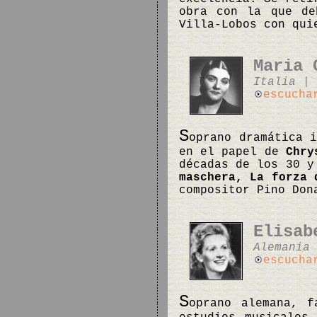
obra con la que de
Villa-Lobos con qui
Maria 
Italia | 
escucha
S
oprano dramática 
en el papel de
Chry
décadas de los 30 y
maschera, La forza 
compositor Pino Do
Elisab
Alemania 
escucha
S
oprano alemana, f