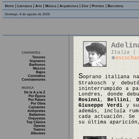
|
|
|
|
|
|
|
H
ome
L
iteratura
A
rte
M
úsica
A
rquitectura
C
ine
P
remios
B
arcelona
Domingo, 9 de agosto de 2026
Adelin
Italia | 
CANTANTES
Tenores
escucha
Sopranos
Barítonos
Mezzos
Bajos
S
Contraltos
oprano italiana n
Contratenores
Strakosch y debu
MUSICA
ininterrumpido a p
De la A a la Z
Londres, donde deb
Por Época
Rosinni
,
Bellini
,
Por Países
Por Obra
Giuseppe Verdi
y su 
Cantantes
además, incluía rum
Intérpretes
Bailarines
cada actuación. Se 
Orquestas
su última aparición
Top Clásica
Óperas
Teatros
Álbumes