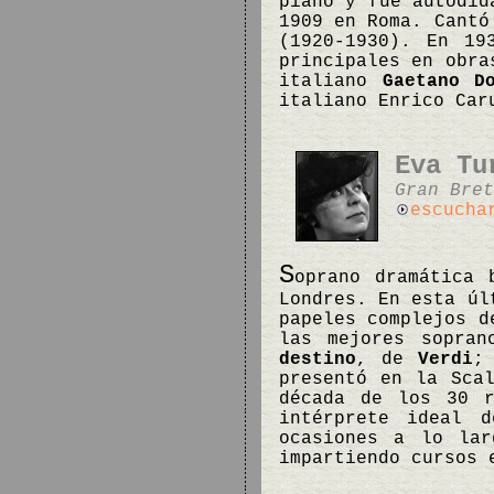
piano y fue autodid
1909 en Roma. Cantó
(1920-1930). En 19
principales en obr
italiano
Gaetano D
italiano Enrico Ca
Eva Tu
Gran Bret
escucha
S
oprano dramática 
Londres. En esta úl
papeles complejos d
las mejores sopran
destino
, de
Verdi
;
presentó en la Sca
década de los 30 r
intérprete ideal 
ocasiones a lo la
impartiendo cursos 