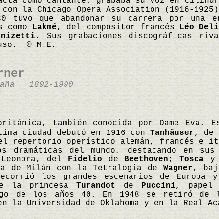
acta como cantante: grababa su voz en cilindr
 con la Chicago Opera Association (1916-1925)
30 tuvo que abandonar su carrera por una en
as como
Lakmé
, del compositor francés
Léo Deli
onizetti
. Sus grabaciones discográficas riv
ruso. © M.E.
rner
aña | 1892-1990
r
británica, también conocida por Dame Eva. E
tima ciudad debutó en 1916 con
Tanhäuser
, de
el repertorio operístico alemán, francés e it
os dramáticas del mundo, destacando en sus
 Leonora, del
Fidelio
de
Beethoven
;
Tosca
la de Milán con la Tetralogía de
Wagner
, baj
ecorrió los grandes escenarios de Europa y
de la princesa
Turandot
de
Puccini
, papel 
rgo de los años 40. En 1948 se retiró de l
en la Universidad de Oklahoma y en la Real A