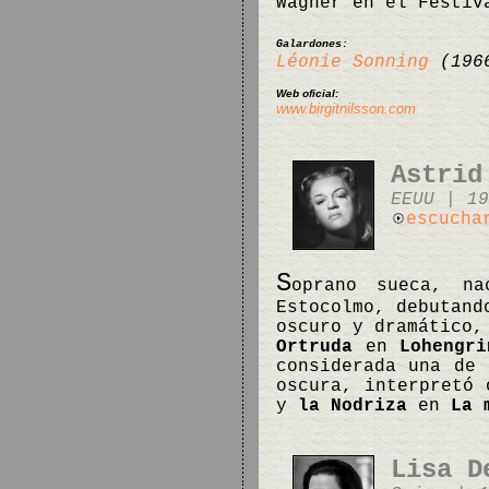
Wagner en el Festiv
Galardones:
Léonie Sonning
(196
Web oficial:
www.birgitnilsson.com
Astrid
EEUU | 19
escucha
S
oprano sueca, na
Estocolmo, debutand
oscuro y dramático,
Ortruda
en
Lohengri
considerada una de 
oscura, interpretó
y
la Nodriza
en
La 
Lisa D