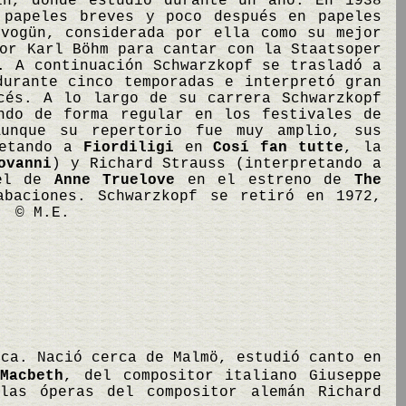
ín, donde estudió durante un año. En 1938
 papeles breves y poco después en papeles
Ivogün, considerada por ella como su mejor
or Karl Böhm para cantar con la Staatsoper
. A continuación Schwarzkopf se trasladó a
durante cinco temporadas e interpretó gran
cés. A lo largo de su carrera Schwarzkopf
ndo de forma regular en los festivales de
unque su repertorio fue muy amplio, sus
retando a
Fiordiligi
en
Cosí fan tutte
, la
ovanni
) y Richard Strauss (interpretando a
pel de
Anne Truelove
en el estreno de
The
baciones. Schwarzkopf se retiró en 1972,
 © M.E.
oca. Nació cerca de Malmö, estudió canto en
Macbeth
, del compositor italiano Giuseppe
las óperas del compositor alemán Richard