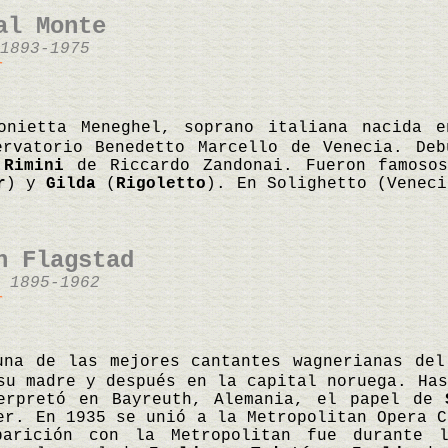
al Monte
1893-1975
r
onietta Meneghel, soprano italiana nacida 
ervatorio Benedetto Marcello de Venecia. De
 Rimini
de Riccardo Zandonai. Fueron famoso
r
) y
Gilda
(
Rigoletto
). En Solighetto (Veneci
n Flagstad
 1895-1962
r
una de las mejores cantantes wagnerianas del
su madre y después en la capital noruega. Has
erpretó en Bayreuth, Alemania, el papel de
er. En 1935 se unió a la Metropolitan Opera C
parición con la Metropolitan fue durante l