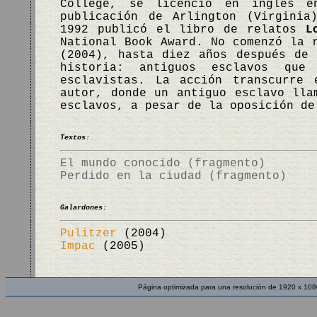
College, se licenció en inglés e
publicación de Arlington (Virginia
1992 publicó el libro de relatos
L
National Book Award. No comenzó la 
(2004), hasta diez años después de
historia: antiguos esclavos que
esclavistas. La acción transcurre 
autor, donde un antiguo esclavo lla
esclavos, a pesar de la oposición d
Textos:
El mundo conocido (fragmento)
Perdido en la ciudad (fragmento)
Galardones:
Pulitzer
(2004)
Impac
(2005)
Página optimizada para una resolución de 1920 x 108