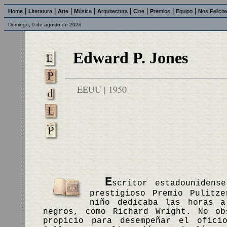
|
|
|
|
|
|
|
|
H
ome
L
iteratura
A
rte
M
úsica
A
rquitectura
C
ine
P
remios
E
quipo
N
os Felicit
Domingo, 9 de agosto de 2026
Edward P. Jones
EEUU | 1950
E
scritor estadounidens
prestigioso Premio Pulitz
niño dedicaba las horas a
negros, como Richard Wright. No ob
propicio para desempeñar el ofici