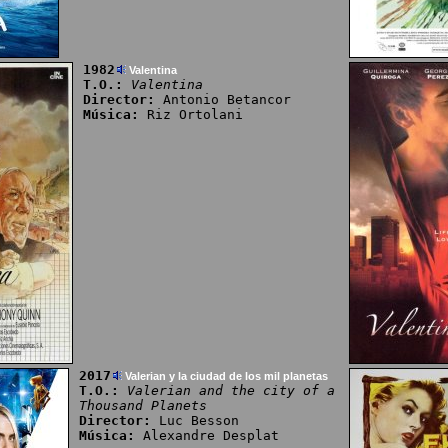
1982
Valentina
T.O.:
Valentina
Director:
Antonio Betancor
Música:
Riz Ortolani
2017
Valerian y la ciudad de los mil planetas
T.O.:
Valerian and the city of a
Thousand Planets
Director:
Luc Besson
Música:
Alexandre Desplat