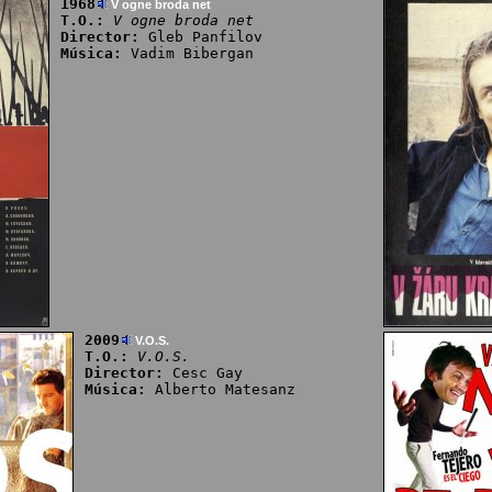
1968
V ogne broda net
T.O.:
V ogne broda net
Director:
Gleb Panfilov
Música:
Vadim Bibergan
2009
V.O.S.
T.O.:
V.O.S.
Director:
Cesc Gay
Música:
Alberto Matesanz