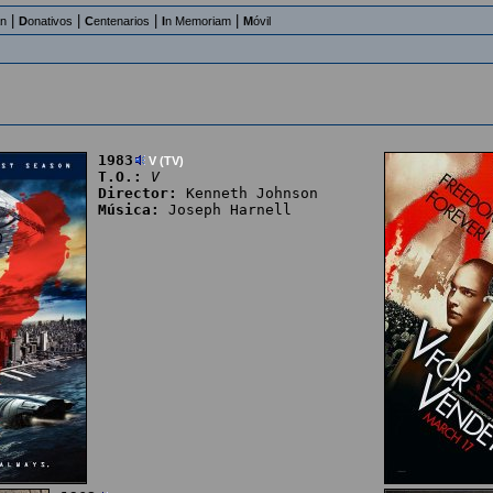
|
|
|
|
an
D
onativos
C
entenarios
I
n Memoriam
M
óvil
1983
V (TV)
T.O.:
V
Director:
Kenneth Johnson
Música:
Joseph Harnell