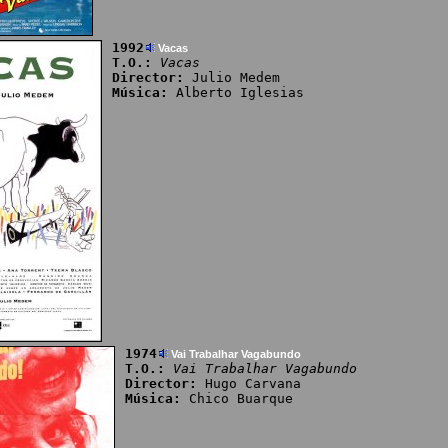
1992
Vacas
T.O.:
Vacas
Director:
Julio Medem
Música:
Alberto Iglesias
1974
Vai Trabalhar Vagabundo
T.O.:
Vai Trabalhar Vagabundo
Director:
Hugo Carvana
Música:
Chico Buarque