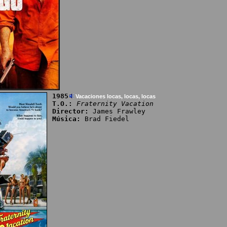
1985
Vacaciones locas, locas, locas
T.O.:
Fraternity Vacation
Director:
James Frawley
Música:
Brad Fiedel