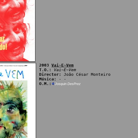
2003
Vai~E~Vem
T.O.:
Vai~E~Vem
Director:
João César Monteiro
Música:
- -
O.M.:
Josquin DesPrez