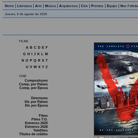
|
|
|
|
|
|
|
|
H
ome
L
iteratura
A
rte
M
úsica
A
rquitectura
C
ine
P
remios
E
quipo
N
os Felicit
Jueves, 6 de agosto de 2026
FILMS
A
B
C
D
E
F
G
H
I
J
K
L
M
N
O
P
Q
R
S
T
U
V
W
X
Y
Z
CINE
Compositores
Comp. por Países
Comp. por Época
Directores
Dir. por Países
Dir. por Época
Films
Films T.O.
Estrenos 2025
Estrenos 2026
Telefilms
Títulos de crédito