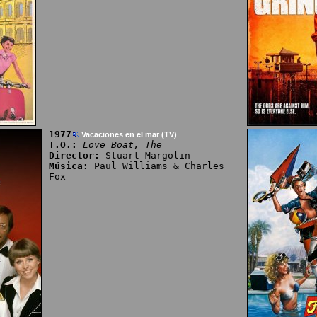
1977
Vacaciones en el mar (TV)
T.O.:
Love Boat, The
Director:
Stuart Margolin
Música:
Paul Williams & Charles
Fox