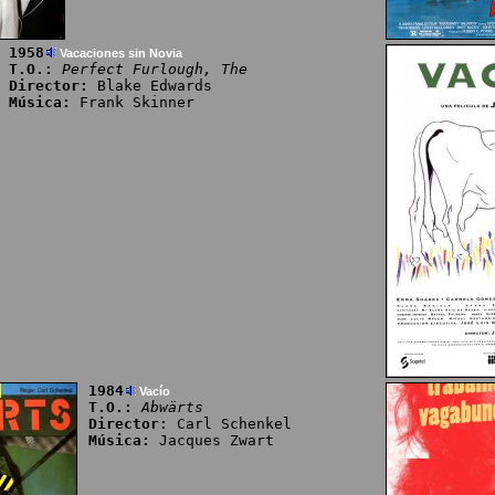
1958
Vacaciones sin Novia
T.O.:
Perfect Furlough, The
Director:
Blake Edwards
Música:
Frank Skinner
1984
Vacío
T.O.:
Abwärts
Director:
Carl Schenkel
Música:
Jacques Zwart