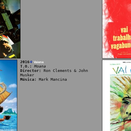
2016
Vaiana
T.O.:
Moana
Director:
Ron Clements & John
Musker
Música:
Mark Mancina