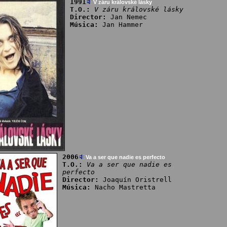
1991
V záru královské lásky
T.O.:
V záru královské lásky
Director:
Jan Nemec
Música:
Jan Hammer
2006
Va a ser que nadie es perfecto
T.O.:
Va a ser que nadie es
perfecto
Director:
Joaquín Oristrell
Música:
Nacho Mastretta