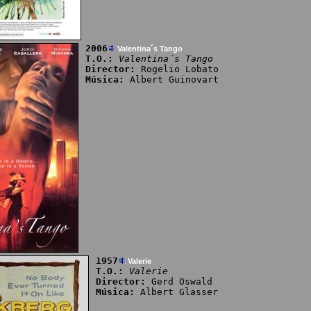
2006
Valentina´s Tango
T.O.:
Valentina´s Tango
Director:
Rogelio Lobato
Música:
Albert Guinovart
1957
Valerie
T.O.:
Valerie
Director:
Gerd Oswald
Música:
Albert Glasser