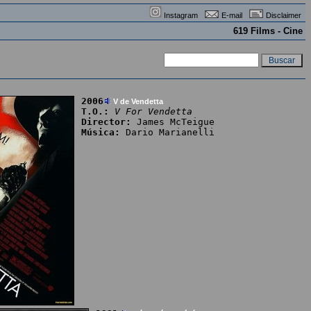
Instagram
E-mail
Disclaimer
619 Films - Cine
2006
V de Vendetta
T.O.:
V For Vendetta
Director:
James McTeigue
Música:
Dario Marianelli