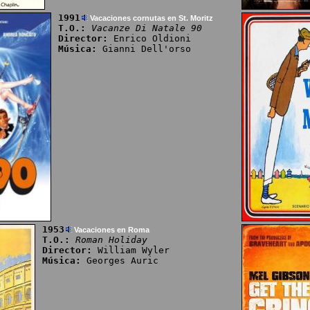
1991
Vacaciones cornutas en St. Moritz
T.O.:
Vacanze Di Natale 90
Director:
Enrico Oldioni
Música:
Gianni Dell'orso
1953
Vacaciones en Roma
T.O.:
Roman Holiday
Director:
William Wyler
Música:
Georges Auric