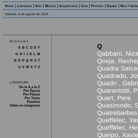
|
|
|
|
|
|
|
|
H
ome
L
iteratura
A
rte
M
úsica
A
rquitectura
C
ine
P
remios
E
quipo
N
os Felicit
Sábado, 8 de agosto de 2026
De la A a la Z
Q
A
B
C
D
E
F
Qabbani, Niza
G
H
I
J
K
L
M
Qosja, Rexhe
N
O
P
Q
R
S
T
Quadra Salce
U
V
W
X
Y
Z
Quadrado, Jo
Quadri , Gabri
LITERATURA
De la A a la Z
Quarantotti, P
Por Época
Por Países
Quart, Pere
Por Texto
Premios
Quasimodo, S
Vidas en imágenes
Quatrebarbes
Queffelec, Ya
Queffélec, He
Queipo, Xavie