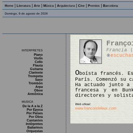
|
|
|
|
|
|
|
H
ome
L
iteratura
A
rte
M
úsica
A
rquitectura
C
ine
P
remios
B
arcelona
Domingo, 9 de agosto de 2026
Franço
Francia |
INTERPRETES
Piano
escucha
Violín
Cello
Flauta
Guitarra
O
Clarinete
boísta francés. E
Trompeta
París. Comenzó su c
Saxo
Trombón
Ha actuado junto a 
Arpa
francesa y en Bun
Oboe
Armónica
directores y solis
MUSICA
Web oficial:
De la A a la Z
www.francoisleleux.com
Por Epoca
Por Países
Por Obra
Cantantes
Intérpretes
Bailarines
Orquestas