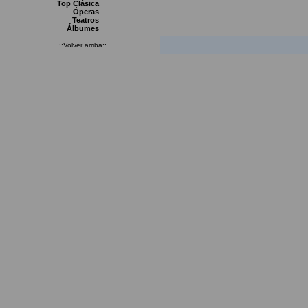
Top Clásica
Óperas
Teatros
Álbumes
::Volver arriba::