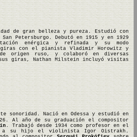
idad de gran belleza y pureza. Estudió con
 San Petersburgo. Debutó en 1915 y en 1929
etación enérgica y refinada y su modo
 giras con el pianista Vladimir Horowitz y
 de origen ruso, y colaboró en diversas
sus giras, Nathan Milstein incluyó visitas
nte sonoridad. Nació en Odessa y estudió en
26. Al año de su graduación el compositor
ín
. Trabajó desde 1934 como profesor en el
 a su hijo el violinista Igor Oistrakh.
ando al compositor
Serguéi Prokófiev
sobre