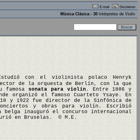
E-mail
Disclaimer
Música Clásica - 30
Intérpretes de Violin
Estudió con el violinista polaco Henryk
ector de la orquesta de Berlín, con la que
su famosa
sonata para violín
. Entre 1886 y
nde organizó el famoso Cuarteto Ysaye. En
918 y 1922 fue director de la Sinfónica de
conciertos y obras para violín. Escribió
a belga inauguró el concurso internacional
Murió en Bruselas. © M.E.