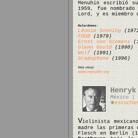
Menuhin escribió s
1959, fue nombrado
Lord, y es miembro 
Galardones:
Léonie Sonning
(197
FDDB
(1979)
Ernst von Siemens
(1
Glenn Gould
(1990)
Wolf
(1991)
Gramophone
(1996)
Web oficial:
www.menuhin.org
Henryk
México | 
escucha
V
iolinista mexican
madre las primeras 
Flesch en Berlín (1