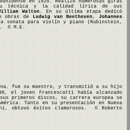
ounidense en 1925. Realizó numerosas giras
su técnica y la calidad lírica de sus
William Walton
. En su última etapa dedicó
do obras de
Ludwig van Beethoven
,
Johannes
la sonata para violín y piano (Rubinstein,
. © M.E.
ona, fue su maestro, y transmitió a su hijo
0, el joven Francescatti había alcanzado
sus primeros discos, su carrera europea se
América. Tanto en su presentación en Nueva
ini, obtuvo éxitos clamorosos. © Roberto