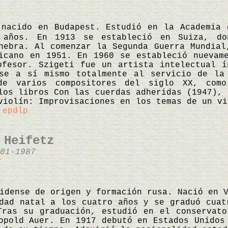
 nacido en Budapest. Estudió en la Academia 
 años. En 1913 se estableció en Suiza, do
nebra. Al comenzar la Segunda Guerra Mundial
icano en 1951. En 1960 se estableció nuevam
ofesor. Szigeti fue un artista intelectual í
ose a sí mismo totalmente al servicio de la
de varios compositores del siglo XX, co
los libros Con las cuerdas adheridas (1947), 
violín: Improvisaciones en los temas de un vi
©
epdlp
 Heifetz
01-1987
r
idense de origen y formación rusa. Nació en 
dad natal a los cuatro años y se graduó cuat
Tras su graduación, estudió en el conservato
opold Auer. En 1917 debutó en Estados Unidos