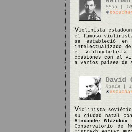
Nathan
EEUU | 19
escucha
V
iolinista estadou
el famoso violinist
se estableció en
intelectualizado de
el violonchelista
ocasiones con el vi
a varios países de 
David 
Rusia | 1
escucha
V
iolinista soviétic
su ciudad natal co
Alexander Glazukov
l
Conservatorio de 
Oistrakh estuvo mu