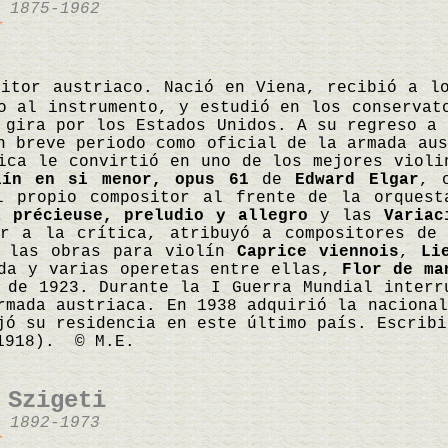
 1875-1962
r
sitor austriaco. Nació en Viena, recibió a l
o al instrumento, y estudió en los conservat
 gira por los Estados Unidos. A su regreso a 
n breve periodo como oficial de la armada aus
ica le convirtió en uno de los mejores violi
lín en si menor, opus 61
de
Edward Elgar
, 
l propio compositor al frente de la orquest
a précieuse, preludio y allegro
y las
Variac
ir a la crítica, atribuyó a compositores de
n las obras para violín
Caprice viennois
,
Li
rda y varias operetas entre ellas,
Flor de ma
de 1923. Durante la I Guerra Mundial interr
rmada austriaca. En 1938 adquirió la nacional
jó su residencia en este último país. Escrib
918). © M.E.
 Szigeti
 1892-1973
r