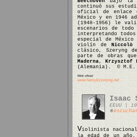
Beethoven
bajo la d
continuó sus estud
oficial de enlace 
México y en 1946 ad
(1948-1956) le val
escenarios de todo
interpretando todos
especial de México
violín de
Niccolò 
clásico, Szeryng d
parte de obras qu
Maderna
,
Krzysztof 
(Alemania). © M.E.
Web oficial:
www.henrykszeryng.net
Isaac 
EEUU | 19
escucha
V
iolinista naciona
la edad de un año.