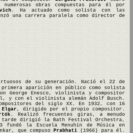
ó numerosas obras compuestas para él por
vich
. Ha actuado como solista con las
enzó una carrera paralela como director de
irtuosos de su generación. Nació el 22 de
 primera aparición en público como solista
on George Enesco, violinista y compositor
l, y con el violinista alemán Adolf Busch.
ompositores del siglo XX. En 1932, con 16
e
Elgar
, dirigido por el propio compositor.
rtók
. Realizó frecuentes giras, a menudo
 tarde dirigió la Bath Festival Orchestra,
63 fundó la Escuela Menuhin de Música en
ankar, que compuso
Prabhati
(1966) para él.