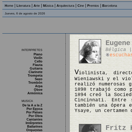
|
|
|
|
|
|
|
H
ome
L
iteratura
A
rte
M
úsica
A
rquitectura
C
ine
P
remios
B
arcelona
Jueves, 6 de agosto de 2026
Eugene
Bélgica |
INTERPRETES
Piano
escucha
Violín
Cello
Flauta
Guitarra
V
Clarinete
iolinista, direc
Trompeta
Wieniawski y el vio
Saxo
Trombón
realizó numerosas 
Arpa
1898 trabajó como 
Oboe
Armónica
1894 creó la Socied
Cincinnati. Entre 
MUSICA
también una ópera e
De la A a la Z
Por Epoca
Ysaye, un certamen 
Por Países
Por Obra
Cantantes
Intérpretes
Fritz 
Bailarines
Orquestas