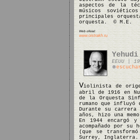
aspectos de la téc
músicos soviétic
principales orquest
orquesta. © M.E.
Web oficial:
www.oistrakh.ru
Yehudi
EEUU | 19
escucha
V
iolinista de orig
abril de 1916 en Nu
de la Orquesta Sin
rumano que influyó 
Durante su carrera
años, hizo una mem
En 1944 encargó 
acompañado por su h
(que se transformó
Surrey, Inglaterra.