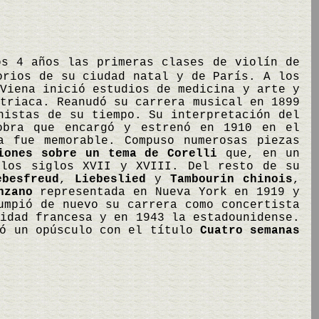
os 4 años las primeras clases de violín de
orios de su ciudad natal y de París. A los
Viena inició estudios de medicina y arte y
triaca. Reanudó su carrera musical en 1899
nistas de su tiempo. Su interpretación del
obra que encargó y estrenó en 1910 en el
a fue memorable. Compuso numerosas piezas
iones sobre un tema de Corelli
que, en un
 los siglos XVII y XVIII. Del resto de su
ebesfreud
,
Liebeslied
y
Tambourin chinois
,
nzano
representada en Nueva York en 1919 y
umpió de nuevo su carrera como concertista
idad francesa y en 1943 la estadounidense.
ió un opúsculo con el título
Cuatro semanas