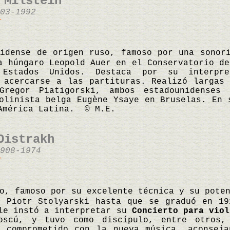
 Milstein
03-1992
r
nidense de origen ruso, famoso por una sonor
a húngaro Leopold Auer en el Conservatorio de
 Estados Unidos. Destaca por su interpr
 acercarse a las partituras. Realizó largas
 Gregor Piatigorski, ambos estadounidenses
olinista belga Eugène Ysaye en Bruselas. En 
América Latina. © M.E.
Oistrakh
908-1974
r
o, famoso por su excelente técnica y su pote
n Piotr Stolyarski hasta que se graduó en 19
e instó a interpretar su
Concierto para viol
Moscú, y tuvo como discípulo, entre otros,
y comprometido con la nueva música, aconsej