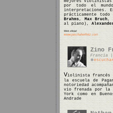
mejores violinistas
por todo el mund
interpretaciones. 
prácticamente todo
Brahms
,
Max Bruch
,
al piano),
Alexande
Web oficial:
www.jaschaheifetz.com
Zino F
Francia |
escucha
V
iolinista francés 
la escuela de Paga
notoriedad acompaña
vio frenada por la 
York como en Bueno
Andrade