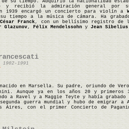
 de su tiempo. Adquirió la nacionalidad estad
o y recibió la admiración general por 
En 1939 encargó un concierto para violín a
 su tiempo a la música de cámara. Ha graba
César Franck
, con un bellísimo registro de 
r Glazunov
,
Félix Mendelssohn
y
Jean Sibelius
rancescati
 1902-1991
r
nacido en Marsella. Su padre, oriundo de Ver
nini. Aunque ya en los años 20 y primeros 3
ndo a Ravel y a Maggie Teyte y había grabado 
segunda guerra mundial y hubo de emigrar a 
s Aires, con el primer Concierto de Pagan