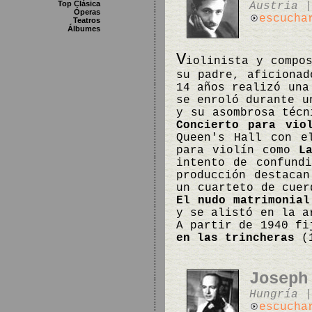
Top Clásica
Austria |
Óperas
escucha
Teatros
Álbumes
V
iolinista y compo
su padre, aficionad
14 años realizó una
se enroló durante u
y su asombrosa técn
Concierto para vio
Queen's Hall con e
para violín como
L
intento de confund
producción destaca
un cuarteto de cue
El nudo matrimonial
y se alistó en la a
A partir de 1940 fi
en las trincheras
(1
Joseph
Hungría |
escucha