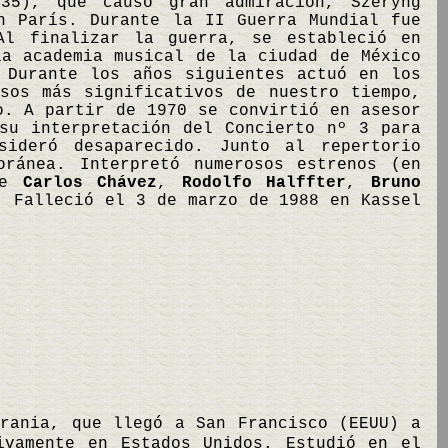
35), que causó gran admiración, Szeryng
n París. Durante la II Guerra Mundial fue
Al finalizar la guerra, se estableció en
la academia musical de la ciudad de México
 Durante los años siguientes actuó en los
sos más significativos de nuestro tiempo,
o. A partir de 1970 se convirtió en asesor
su interpretación del Concierto nº 3 para
sideró desaparecido. Junto al repertorio
oránea. Interpretó numerosos estrenos (en
 de
Carlos Chávez
,
Rodolfo Halffter
,
Bruno
. Falleció el 3 de marzo de 1988 en Kassel
crania, que llegó a San Francisco (EEUU) a
ivamente en Estados Unidos. Estudió en el