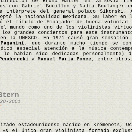
irección de Bruno Walter en Varsovia (19
ios con Gabriel Bouillon y Nadia Boulanger e
e intérprete del general polaco Sikorski. 
optó la nacionalidad mexicana. Su labor en 
ió el título de Embajador de buena voluntad.
 el mundo como uno de los violinistas virtuo
 los grandes conciertos para este instrument
 en la UNESCO. En 1971 causó gran sensación 
Paganini
, que durante mucho tiempo se con
edicó especial atención a la música contemp
e le habían sido dedicadas personalmente)
Penderecki
y
Manuel María Ponce
, entre otros
Stern
20-2001
r
lizado estadounidense nacido en Krémenets, U
 Es el único gran violinista formado exclus