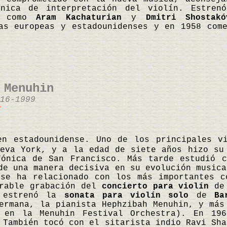
nica de interpretación del violín. Estren
os como
Aram Kachaturian
y
Dmitri Shostakó
as europeas y estadounidenses y en 1958 com
 Menuhin
16-1999
r
en estadounidense. Uno de los principales v
eva York, y a la edad de siete años hizo su
fónica de San Francisco. Más tarde estudió c
de una manera decisiva en su evolución musica
 se ha relacionado con los más importantes c
orable grabación del
concierto para violín
d
y estrenó la
sonata para violín solo
de
Ba
ermana, la pianista Hephzibah Menuhin, y más
 en la Menuhin Festival Orchestra). En 19
 También tocó con el sitarista indio Ravi Sh