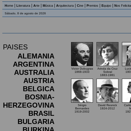
|
|
|
|
|
|
|
|
H
ome
L
iteratura
A
rte
M
úsica
A
rquitectura
C
ine
P
remios
E
quipo
N
os Felicit
Sábado, 8 de agosto de 2026
PAISES
ALEMANIA
ARGENTINA
Victor Dubugras
Arinda da Cruz
Luci
AUSTRALIA
1868-1933
Sobral
190
1883-1981
AUSTRIA
BELGICA
BOSNIA-
HERZEGOVINA
Sérgio
David Resnick
Carlo
Bernardes
1924-2012
M
BRASIL
1919-2002
192
BULGARIA
BURKINA