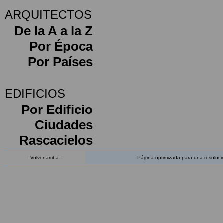
ARQUITECTOS
De la A a la Z
Por Época
Por Países
EDIFICIOS
Por Edificio
Ciudades
Rascacielos
::Volver arriba::
Página optimizada para una resoluci