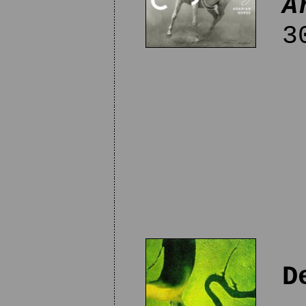
A
30
D