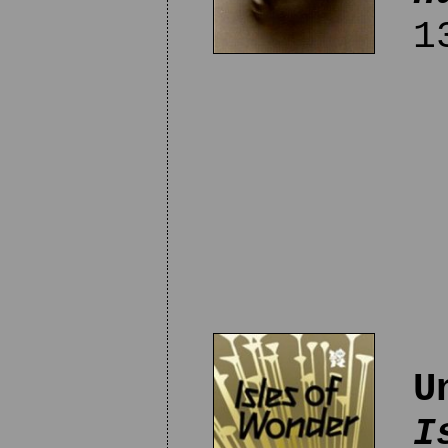
13
U
I