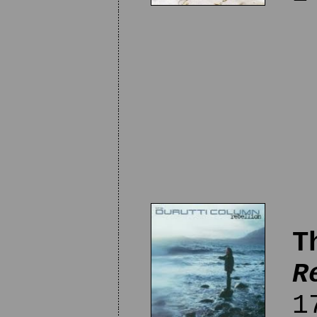
T
R
17