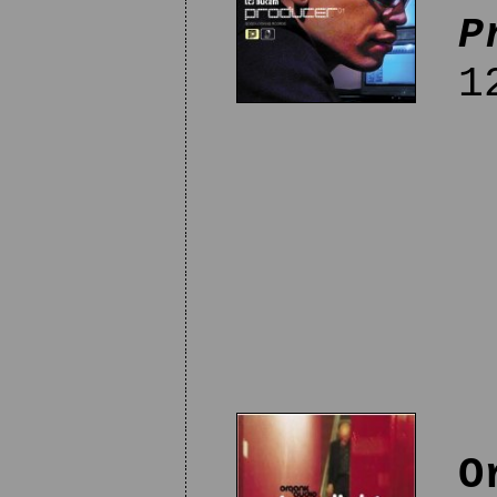
P
12
O