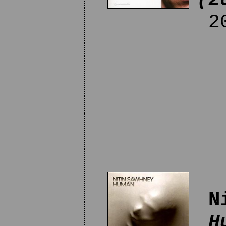
(2
20
N
H