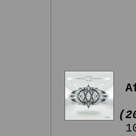
A
(2
10