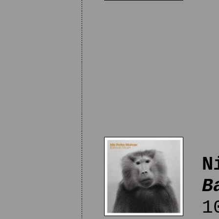
N
B
10