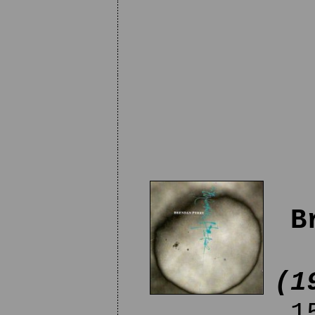
B
(1
15