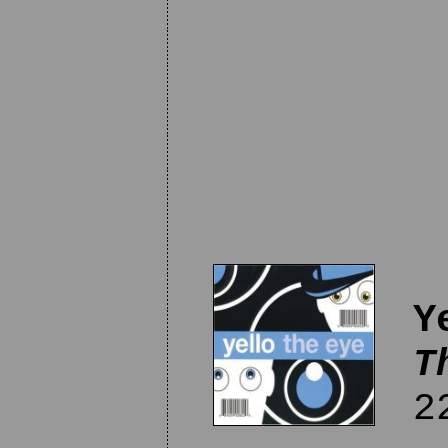
Y
T
22