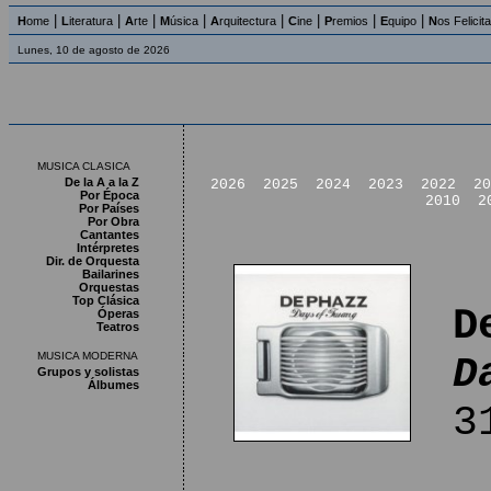
|
|
|
|
|
|
|
|
H
ome
L
iteratura
A
rte
M
úsica
A
rquitectura
C
ine
P
remios
E
quipo
N
os Felicit
Lunes, 10 de agosto de 2026
MUSICA CLASICA
De la A a la Z
2026
2025
2024
2023
2022
20
Por Época
2010
2
Por Países
Por Obra
Cantantes
Intérpretes
Dir. de Orquesta
Bailarines
Orquestas
Top Clásica
D
Óperas
Teatros
MUSICA MODERNA
D
Grupos y solistas
Álbumes
31