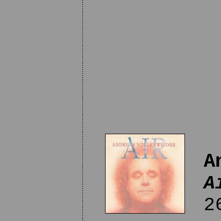
A
A
26