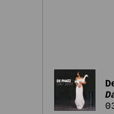
D
D
03