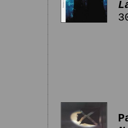
L
30
P