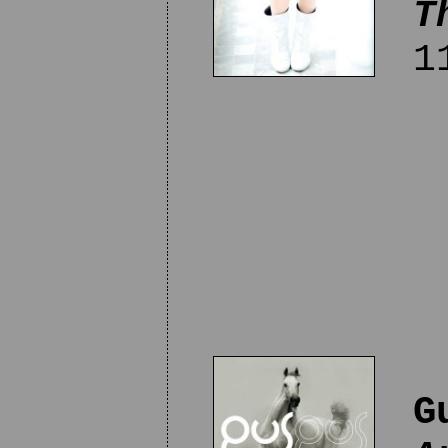
T
11
G