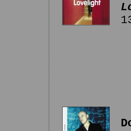
L
13
D