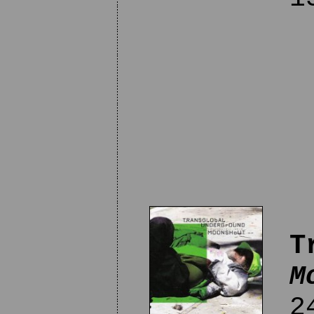
T
M
24