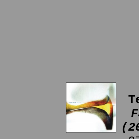
T
F
(2