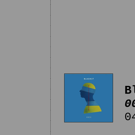
B
0
04