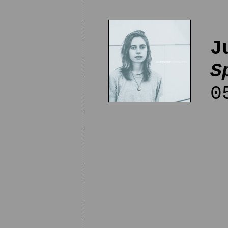
J
S
05