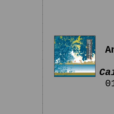
A
Ca
01