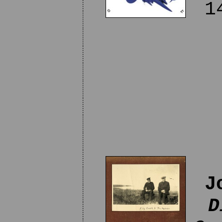
14
J
D