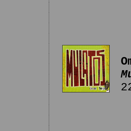
O
M
22