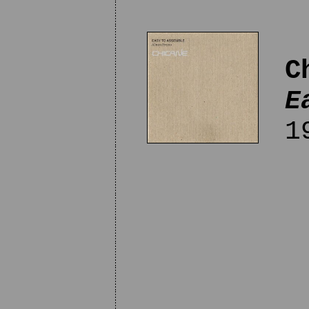
C
E
19