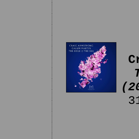
C
(2
31