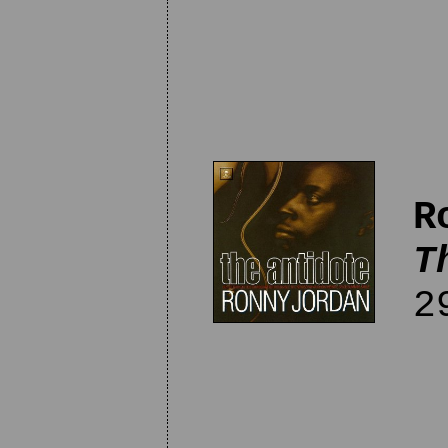
R
T
29