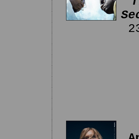
T
Se
23
A