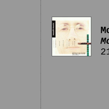
M
M
21