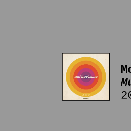
M
M
20