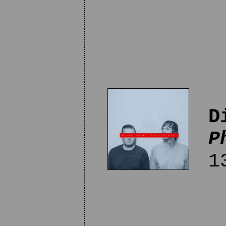
D
P
13