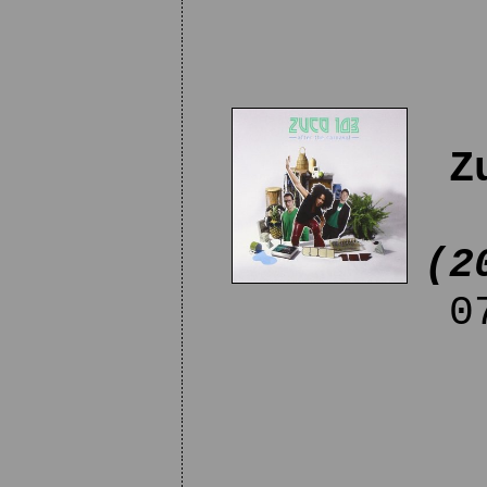
Z
(2
07