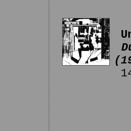
U
D
(1
14