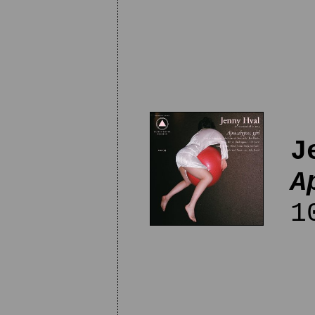
J
A
10