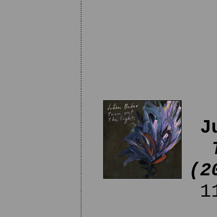
J
(2
11