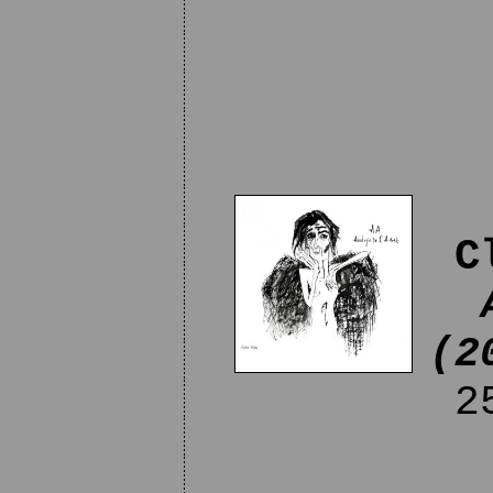
C
(2
25