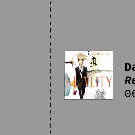
D
R
06