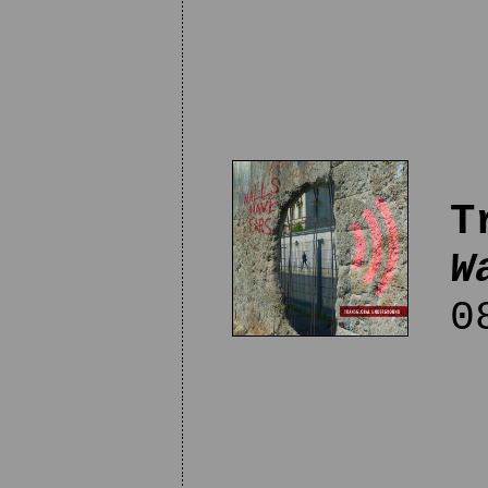
T
W
08