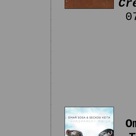
Cr
07
O