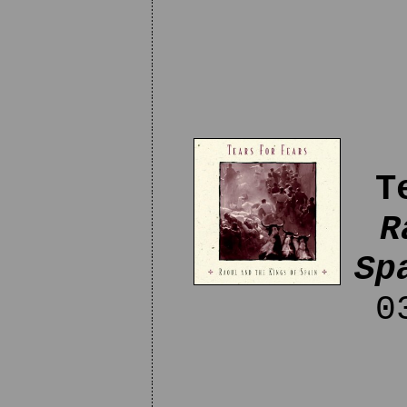
T
R
Sp
03