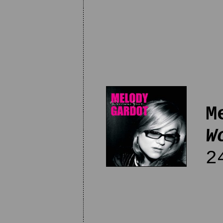
M
W
24