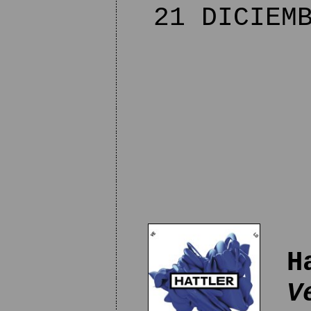
21 DICIEMB
H
V