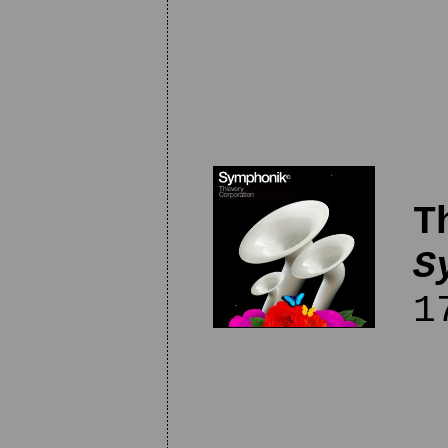
T
S
17