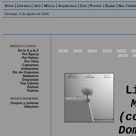
|
|
|
|
|
|
|
|
H
ome
L
iteratura
A
rte
M
úsica
A
rquitectura
C
ine
P
remios
E
quipo
N
os Felicit
Domingo, 9 de agosto de 2026
MUSICA CLASICA
De la A a la Z
2026
2025
2024
2023
2022
20
Por Época
2010
2
Por Países
Por Obra
Cantantes
Intérpretes
Dir. de Orquesta
Bailarines
Orquestas
Top Clásica
L
Óperas
Teatros
MUSICA MODERNA
Grupos y solistas
Álbumes
(c
Do