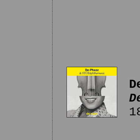
D
D
18