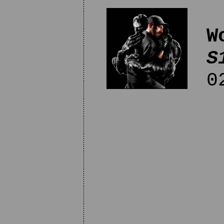
W
S
02