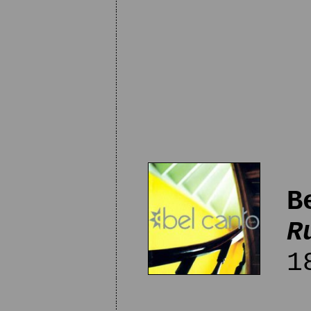
B
R
18