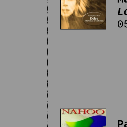
L
05
P