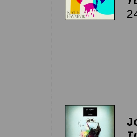
Y
24
J
I