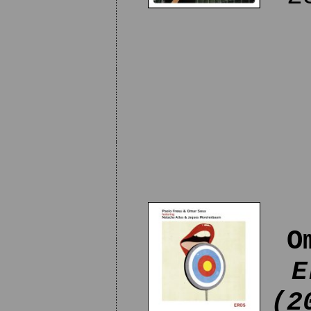
O
E
(2