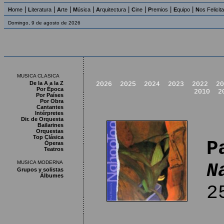
|
|
|
|
|
|
|
|
H
ome
L
iteratura
A
rte
M
úsica
A
rquitectura
C
ine
P
remios
E
quipo
N
os Felicit
Domingo, 9 de agosto de 2026
MUSICA CLASICA
De la A a la Z
2026
2025
2024
2023
2022
20
Por Época
2010
2
Por Países
Por Obra
Cantantes
Intérpretes
Dir. de Orquesta
Bailarines
Orquestas
Top Clásica
P
Óperas
Teatros
MUSICA MODERNA
N
Grupos y solistas
Álbumes
25