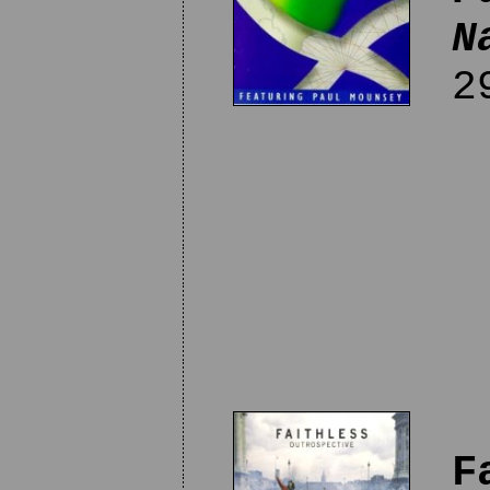
N
29
F