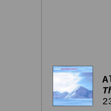
A
T
23