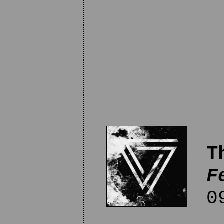
T
F
09