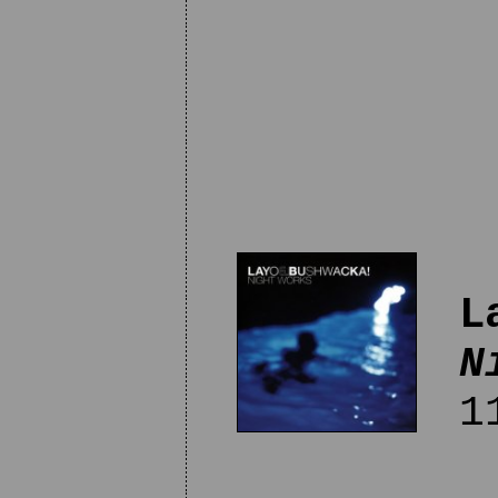
L
N
11