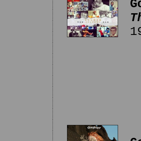
G
T
19