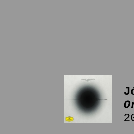
J
O
20