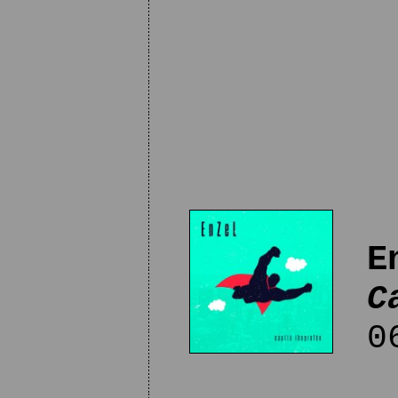
E
C
06