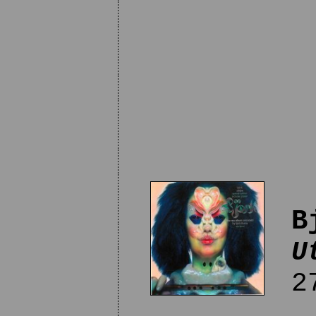
B
U
27