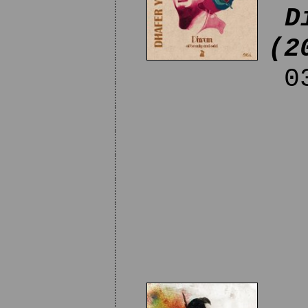
D
(2
03