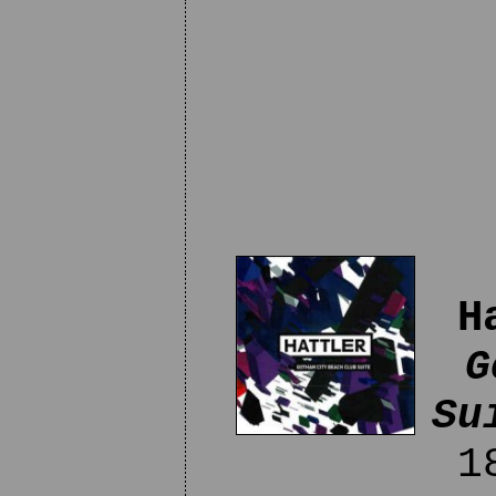
H
G
Su
18