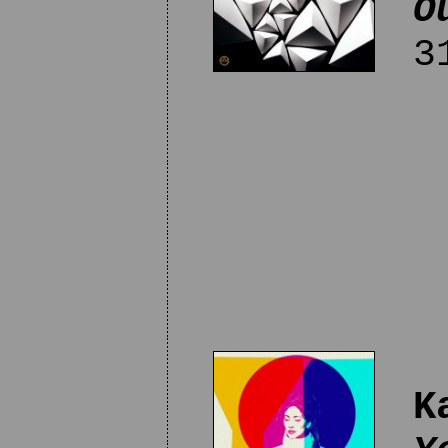
O
31
K