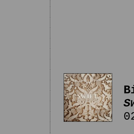
B
S
02