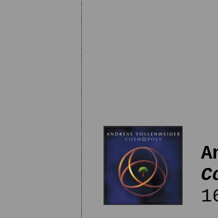
A
C
16