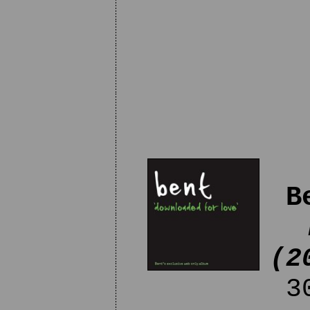
B
(2
30