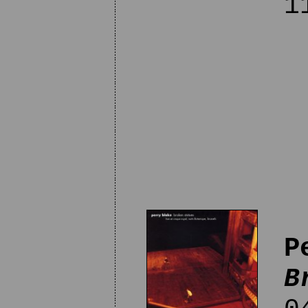
11
P
B