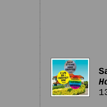
S
H
13