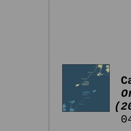
C
O
(2
04