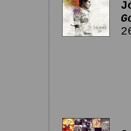
J
G
26