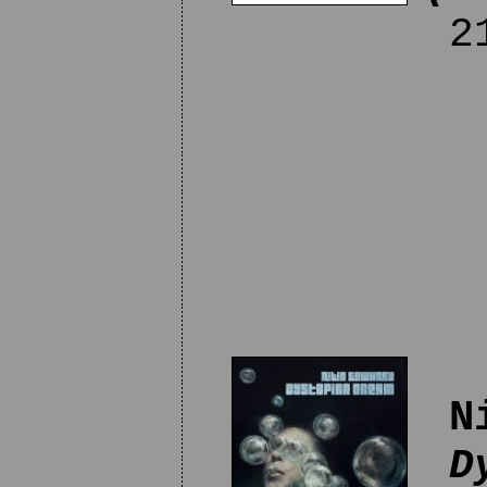
21
N
D