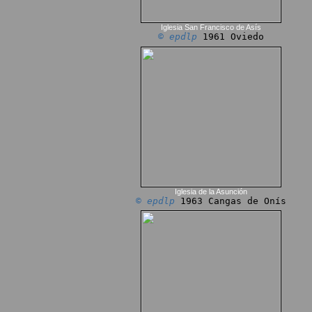
Iglesia San Francisco de Asís
© epdlp
1961 Oviedo
Iglesia de la Asunción
© epdlp
1963 Cangas de Onís