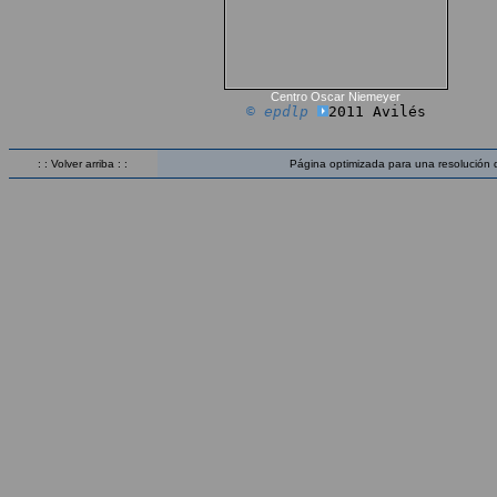
Centro Oscar Niemeyer
© epdlp
2011 Avilés
: : Volver arriba : :
Página optimizada para una resolución 