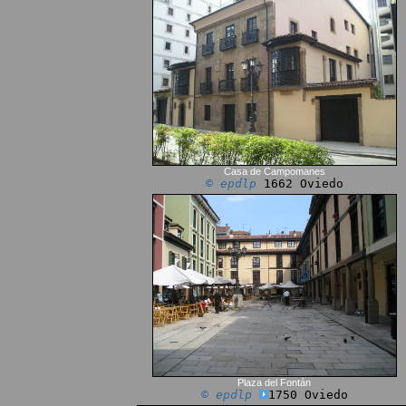
Casa de Campomanes
© epdlp
1662 Oviedo
Plaza del Fontán
© epdlp
1750 Oviedo