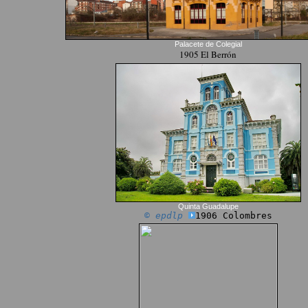
Palacete de Colegial
1905 El Berrón
Quinta Guadalupe
© epdlp
1906 Colombres