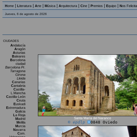
|
|
|
|
|
|
|
|
H
ome
L
iteratura
A
rte
M
úsica
A
rquitectura
C
ine
P
remios
E
quipo
N
os Felicit
Jueves, 6 de agosto de 2026
CIUDADES
A
ndalucía
A
ragón
A
sturias
B
aleares
B
arcelona
ciudad
Barcelona Pr.
Tarragona
Girona
Lleida
C
anarias
C
antabria
C
astilla-
L.Mancha
C
astilla-León
C
euta
E
uskadi
E
xtremadura
G
alicia
L
a Rioja
Santa María del Naranco
M
adrid
© epdlp
0848 Oviedo
M
elilla
M
urcia
N
avarra
C
om.