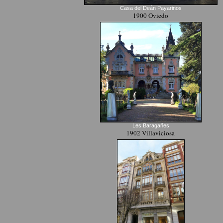
Casa del Deán Payarinos
1900 Oviedo
Les Baragañes
1902 Villaviciosa