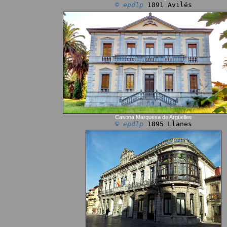
© epdlp
1891 Avilés
Casona Marquesa de Argüelles
© epdlp
1895 Llanes