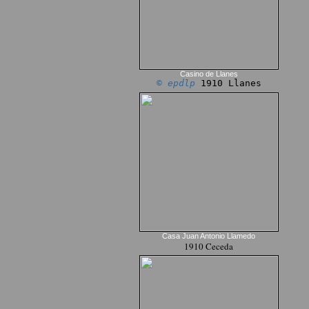
Casino de Llanes
© epdlp
1910 Llanes
Casa Juan Antonio Llamedo
1910 Ceceda