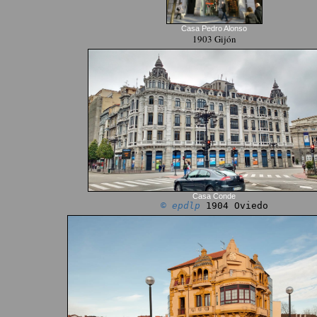
Casa Pedro Alonso
1903 Gijón
Casa Conde
© epdlp
1904 Oviedo