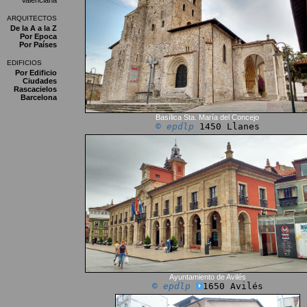
Valenciana
ARQUITECTOS
De la A a la Z
Por Epoca
Por Países
EDIFICIOS
Por Edificio
Ciudades
Rascacielos
Barcelona
Basílica Sta. María del Concejo
© epdlp
1450 Llanes
Ayuntamiento de Avilés
© epdlp
1650 Avilés