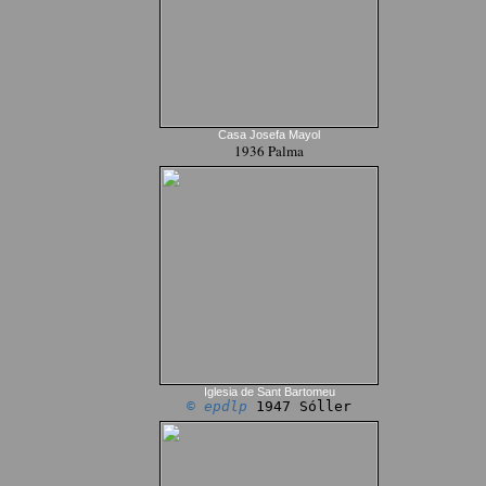
Casa Josefa Mayol
1936 Palma
Iglesia de Sant Bartomeu
© epdlp
1947 Sóller