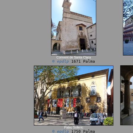
Convent de Santa Clara
© epdlp
1671 Palma
Palau Solleric
© epdlp
1750 Palma