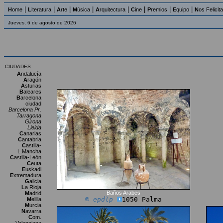
|
|
|
|
|
|
|
|
H
ome
L
iteratura
A
rte
M
úsica
A
rquitectura
C
ine
P
remios
E
quipo
N
os Felicit
Jueves, 6 de agosto de 2026
CIUDADES
A
ndalucía
A
ragón
A
sturias
B
aleares
B
arcelona
ciudad
Barcelona Pr.
Tarragona
Girona
Lleida
C
anarias
C
antabria
C
astilla-
L.Mancha
C
astilla-León
C
euta
E
uskadi
E
xtremadura
G
alicia
L
a Rioja
Baños Arabes
M
adrid
© epdlp
1050 Palma
M
elilla
M
urcia
N
avarra
C
om.