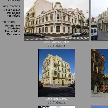
Valenciana
ARQUITECTOS
De la A a la Z
Por Epoca
Por Países
EDIFICIOS
Por Edificio
Ciudades
Rascacielos
Barcelona
Casa Salomón Cohen
1915 Melilla
Casa José Morely
1917 Melilla