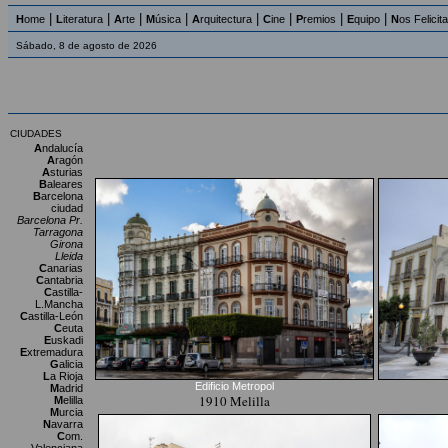
|
|
|
|
|
|
|
|
H
ome
L
iteratura
A
rte
M
úsica
A
rquitectura
C
ine
P
remios
E
quipo
N
os Felicit
Sábado, 8 de agosto de 2026
CIUDADES
A
ndalucía
A
ragón
A
sturias
B
aleares
B
arcelona
ciudad
Barcelona Pr.
Tarragona
Girona
Lleida
C
anarias
C
antabria
C
astilla-
L.Mancha
C
astilla-León
C
euta
E
uskadi
E
xtremadura
G
alicia
L
a Rioja
Edificio Metropol
M
adrid
1910 Melilla
M
elilla
M
urcia
N
avarra
C
om.