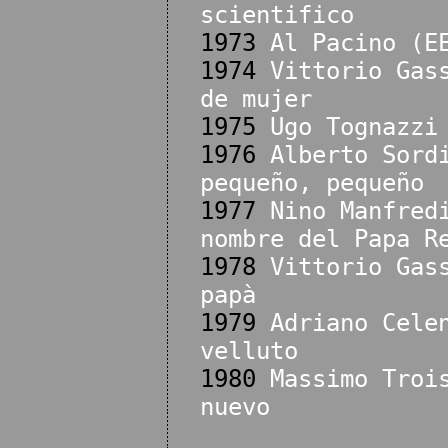
scientifico
1973
Al Pacino (E
1974
Vittorio Gas
de mujer
1975
Ugo Tognazzi
1976
Alberto Sord
pequeño, pequeño
1977
Nino Manfred
nombre del Papa R
1978
Vittorio Gas
papà
1979
Adriano Cele
velluto
1980
Massimo Troi
nuevo