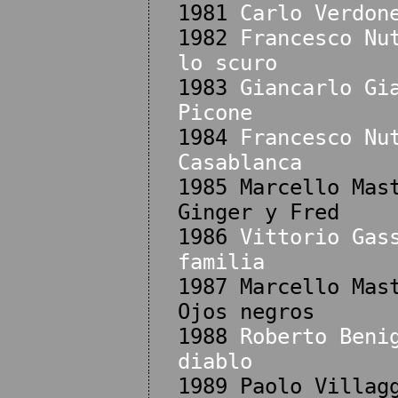
1981
Carlo Verdon
1982
Francesco Nu
lo scuro
1983
Giancarlo Gi
Picone
1984
Francesco Nu
Casablanca
1985 Marcello Mas
Ginger y Fred
1986
Vittorio Gas
familia
1987 Marcello Mas
Ojos negros
1988
Roberto Beni
diablo
1989 Paolo Villag