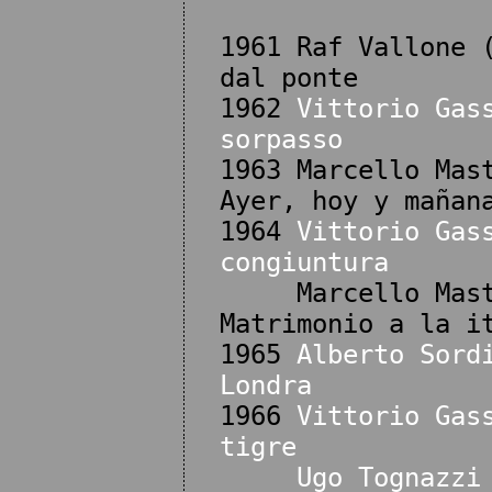
1961 Raf Vallone 
dal ponte
1962
Vittorio Gas
sorpasso
1963 Marcello Mas
Ayer, hoy y mañan
1964
Vittorio Gas
congiuntura
Marcello Mastro
Matrimonio a la i
1965
Alberto Sord
Londra
1966
Vittorio Gas
tigre
Ugo Tognazzi