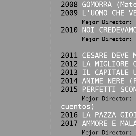
2008
GOMORRA (Mat
2009
L'UOMO CHE V
Mejor Director:
2010
NOI CREDEVAM
Mejor Director:
2011
CESARE DEVE 
2012
LA MIGLIORE 
2013
IL CAPITALE 
2014
ANIME NERE (
2015
PERFETTI SCO
Mejor Director:
cuentos)
2016
LA PAZZA GIO
2017
AMMORE E MAL
Mejor Director: