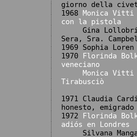
giorno della cive
1968
Monica Vitti
con la pistola
Gina Lollobrigid
Sera, Sra. Campbe
1969 Sophia Loren
1970
Florinda Bol
veneciano
Monica Vitti
Tirabusciò
1971 Claudia Card
honesto, emigrado
1972
Florinda Bol
adiós en Londres
Silvana Mangano