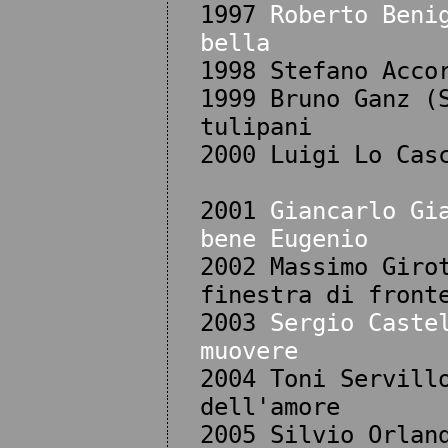
1997
Roberto Beni
bella
1998 Stefano Acco
1999 Bruno Ganz (
tulipani
2000 Luigi Lo Cas
2001
Giancarlo Gi
bene Eugenio
2002 Massimo Giro
finestra di front
2003
Sergio Caste
muovere
2004 Toni Servill
dell'amore
2005 Silvio Orlan