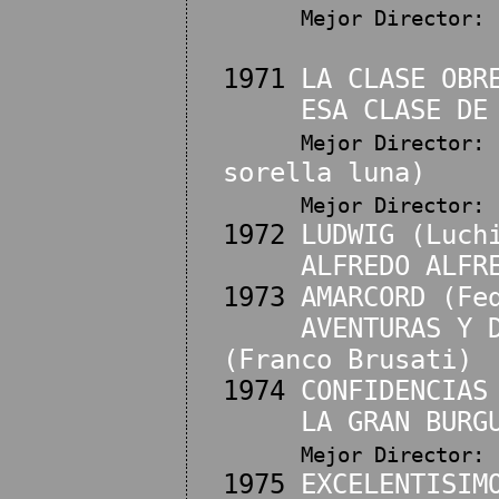
Mejor Director:
1971
LA CLASE OBR
ESA CLASE DE
Mejor Director:
sorella luna)
Mejor Director:
1972
LUDWIG (Luch
ALFREDO ALFR
1973
AMARCORD (Fe
AVENTURAS Y 
(Franco Brusati)
1974
CONFIDENCIAS
LA GRAN BURG
Mejor Director:
1975
EXCELENTISIM