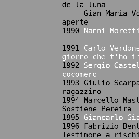
de la luna
Gian Maria Volon
aperte
1990
Nanni Morett
1991
Carlo Verdon
giorno che t'ho i
1992
Sergio Caste
cocomero
1993 Giulio Scarp
ragazzino
1994 Marcello Mas
Sostiene Pereira
1995
Giancarlo Gi
1996 Fabrizio Ben
Testimone a risch