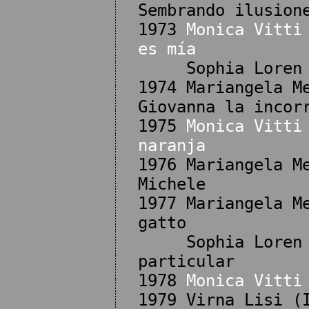
Sembrando ilusion
1973
Monica Vitti
es mía
Sophia Loren (I
1974 Mariangela M
Giovanna la incor
1975
Monica Vitti
naranja
1976 Mariangela M
Michele
1977 Mariangela M
gatto
Sophia Loren (I
particular
1978
Monica Vitti
1979 Virna Lisi (