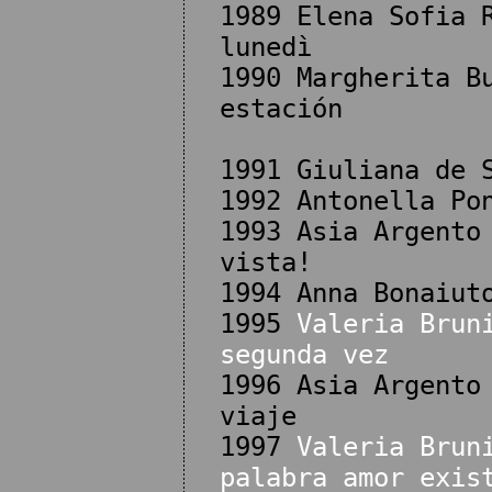
1989 Elena Sofia 
lunedì
1990 Margherita B
estación
1991 Giuliana de 
1992 Antonella Po
1993 Asia Argento
vista!
1994 Anna Bonaiut
1995
Valeria Brun
segunda vez
1996 Asia Argento
viaje
1997
Valeria Brun
palabra amor exis