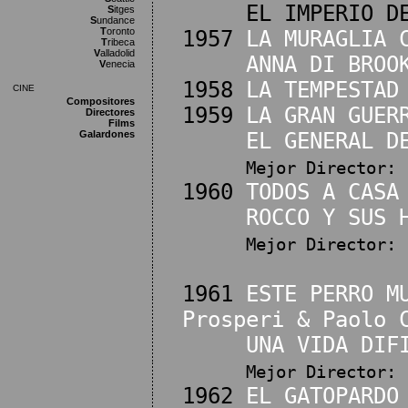
EL IMPERIO DEL S
S
itges
S
undance
T
oronto
1957
LA MURAGLIA 
T
ribeca
V
alladolid
ANNA DI BROO
V
enecia
1958
LA TEMPESTAD
CINE
Compositores
1959
LA GRAN GUER
Directores
Films
Galardones
EL GENERAL D
Mejor Director:
1960
TODOS A CASA
ROCCO Y SUS 
Mejor Director:
1961
ESTE PERRO M
Prosperi & Paolo 
UNA VIDA DIF
Mejor Director:
1962
EL GATOPARDO