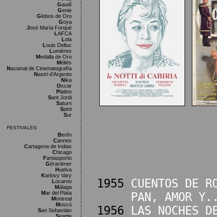
G
audí
G
enie
G
lobos de Oro
G
oya
J
osé María Forqué
L
AFCA
L
ola
L
ouis Delluc
L
umières
M
edalla de Oro
M
éliès
N
acional de Cinematografía
N
astri d'Argento
N
ika
O
scar
P
latino
S
ant Jordi
S
aturn
S
pirit
S
ur
FESTIVALES
B
erlín
C
annes
C
artagena de Indias
C
hicago
F
antasporto
G
érardmer
H
uelva
K
arlovy Vary
1955
CUENTOS DE R
L
ocarno
M
álaga
M
ar del Plata
PAN, AMOR Y.
M
ontreal
M
oscú
1956
LAS NOCHES D
S
an Sebastián
S
eattle