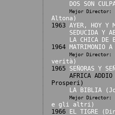
DOS SON CULP
Mejor Director:
Altona)
1963
AYER, HOY Y 
SEDUCIDA Y A
LA CHICA DE 
1964
MATRIMONIO A
Mejor Director:
verità)
1965
SEÑORAS Y SE
AFRICA ADDIO (G
Prosperi)
LA BIBLIA (J
Mejor Director:
e gli altri)
1966
EL TIGRE (Di