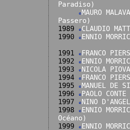
Paradiso)
MAURO MALAV
Passero)
1989
CLAUDIO MAT
1990
ENNIO MORRI
1991
FRANCO PIER
1992
ENNIO MORRI
1993
NICOLA PIOV
1994
FRANCO PIER
1995
MANUEL DE S
1996
PAOLO CONTE
1997
NINO D'ANGE
1998
ENNIO MORRI
Océano)
1999
ENNIO MORRI