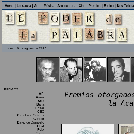
|
|
|
|
|
|
|
|
H
ome
L
iteratura
A
rte
M
úsica
A
rquitectura
C
ine
P
remios
E
quipo
N
os Felicit
Lunes, 10 de agosto de 2026
PREMIOS
Premios otorgado
A
FI
A
nnie
A
riel
la Aca
B
afta
C
esar
C
EC
C
írculo de Críticos
C
óndor
D
avid de Donatello
D
GA
F
elix
F
eroz