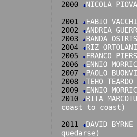
2000
NICOLA PIOV
2001
FABIO VACCH
2002
ANDREA GUER
2003
BANDA OSIRI
2004
RIZ ORTOLAN
2005
FRANCO PIER
2006
ENNIO MORRI
2007
PAOLO BUONV
2008
TEHO TEARDO
2009
ENNIO MORRI
2010
RITA MARCOT
coast to coast)
2011
DAVID BYRNE
quedarse)