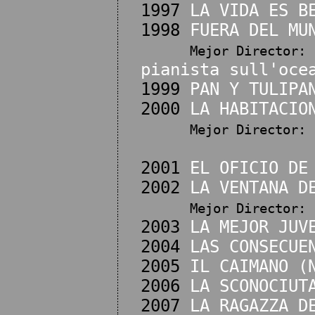
1997
LA VIDA ES B
1998
FUERA DEL MU
Mejor Director:
pianista sull'oce
1999
PAN Y TULIPA
2000
LA HABITACIO
Mejor Director:
2001
EL OFICIO DE
2002
LA VENTANA D
Mejor Director:
2003
LA MEJOR JUV
2004
LAS CONSECUE
2005
IL CAIMANO (
2006
LA SCONOCIUT
2007
LA RAGAZZA D