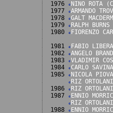
1976
NINO ROTA (
1977
ARMANDO TRO
1978
GALT MACDER
1979
RALPH BURNS
1980
FIORENZO CA
1981
FABIO LIBER
1982
ANGELO BRAN
1983
VLADIMIR CO
1984
CARLO SAVIN
1985
NICOLA PIOV
RIZ ORTOLAN
1986
RIZ ORTOLAN
1987
ENNIO MORRI
RIZ ORTOLAN
1988
ENNIO MORRI