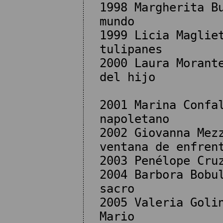
1998 Margherita B
mundo
1999 Licia Maglie
tulipanes
2000 Laura Morant
del hijo
2001 Marina Confa
napoletano
2002 Giovanna Mez
ventana de enfren
2003 Penélope Cru
2004 Barbora Bobu
sacro
2005 Valeria Goli
Mario