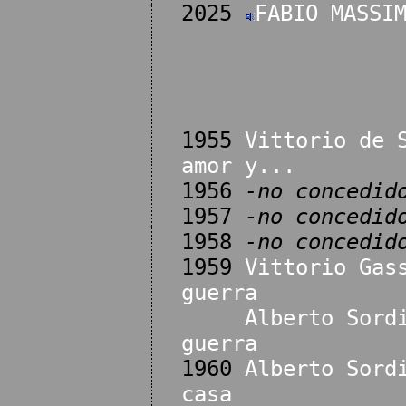
2025
FABIO MASSI
1955
Vittorio de 
amor y...
1956
-no concedid
1957
-no concedid
1958
-no concedid
1959
Vittorio Gas
guerra
Alberto Sord
guerra
1960
Alberto Sord
casa