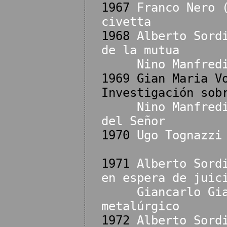
1967
Franco Nero 
civetta
1968
Alberto Sord
de la mutua
Nino Manfred
1969 Gian Maria V
Investigación sob
Nino Manfred
del Señor
1970
Ugo Tognazzi
1971
Alberto Sord
en espera de juic
Giancarlo Gi
metalúrgico
1972
Alberto Sord