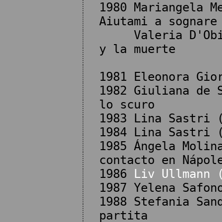
1980 Mariangela M
Aiutami a sognare
Valeria D'Obici 
y la muerte
1981 Eleonora Gio
1982 Giuliana de 
lo scuro
1983 Lina Sastri 
1984 Lina Sastri 
1985 Ángela Molin
contacto en Nápol
1986
Liv Ullmann 
1987 Yelena Safon
1988 Stefania San
partita