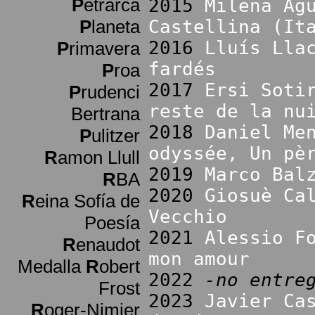
P
etrarca
2015
Milena Ag
P
laneta
Castellina (It
2016
Lluís Lla
P
rimavera
fardés
P
roa
2017
Ersi Soti
P
rudenci
reste de la nu
Bertrana
2018
Daniel Me
P
ulitzer
odyssée, Un pè
R
amon Llull
2019
Marco Bal
R
BA
2020
Giosuè Ca
R
eina Sofía de
Vecchio
Poesía
2021
Alessio F
R
enaudot
mon amour
Medalla
R
obert
2022
-no entre
Frost
2023
Javier Ca
R
oger-Nimier