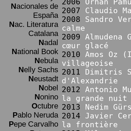
2006
Orhan Pam
N
acionales de
2007
Claudio M
España
2008
Sandro Ve
N
ac. Literatura
calme
Catalana
2009
Almudena 
N
adal
cœur glacé
N
ational Book
2010
Amos Oz (
N
ebula
villageoise
N
elly Sachs
2011
Dimitris 
N
eustadt
d'Alexandrie
N
obel
2012
Antonio M
N
onino
la grande nuit
O
ctubre
2013
Nedim Gür
P
ablo Neruda
2014
Javier Ce
P
epe Carvalho
la frontière