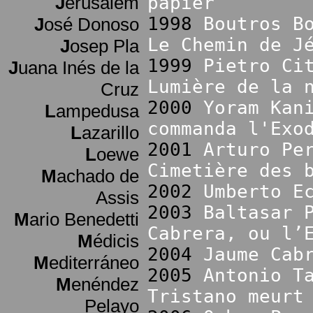
J
erusalem
papier
1998
Boutros B
J
osé Donoso
Le Chemin de J
J
osep Pla
1999
Pietro Ci
J
uana Inés de la
Lumière de la 
Cruz
2000
Yoram Kan
L
ampedusa
commanda l'Exo
L
azarillo
2001
Arturo Pe
L
oewe
Cimetière des 
M
achado de
2002
Umberto E
Assis
2003
Baltasar 
M
ario Benedetti
Cabrera, ou l’
M
édicis
2004
Jaume Cab
M
editerráneo
2005
Antonio T
M
enéndez
Tristano meurt
Pelayo