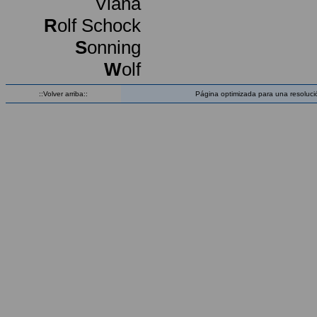
Viana
R
olf Schock
S
onning
W
olf
::Volver arriba::
Página optimizada para una resoluci