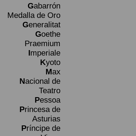
G
abarrón
Medalla de Oro
G
eneralitat
G
oethe
Praemium
I
mperiale
K
yoto
M
ax
N
acional de
Teatro
P
essoa
P
rincesa de
Asturias
P
ríncipe de