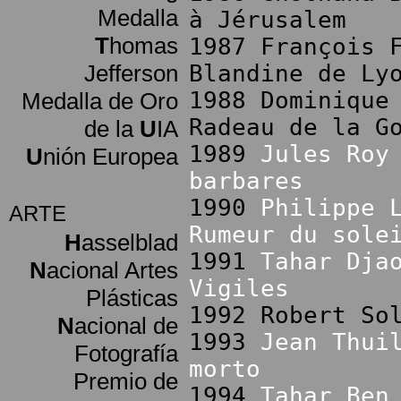
Medalla
à Jérusalem
T
homas
1987 François 
Jefferson
Blandine de Ly
1988 Dominique
Medalla de Oro
Radeau de la G
de la
U
IA
1989
Jules Roy
U
nión Europea
barbares
1990
Philippe 
ARTE
Rumeur du sole
H
asselblad
1991
Tahar Dja
N
acional Artes
Vigiles
Plásticas
1992 Robert So
N
acional de
1993
Jean Thui
Fotografía
morto
Premio de
1994
Tahar Ben