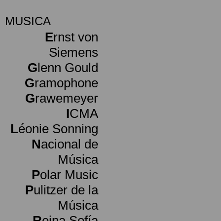
MUSICA
E
rnst von
Siemens
G
lenn Gould
G
ramophone
G
rawemeyer
I
CMA
L
éonie Sonning
N
acional de
Música
P
olar Music
P
ulitzer de la
Música
R
eina Sofía