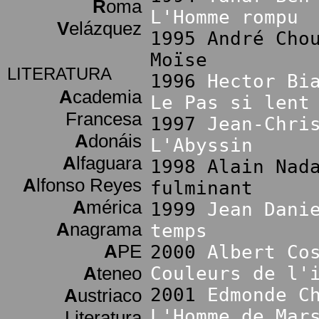
R
oma
L'Homme rompu
V
elázquez
1995 André Cho
Moïse
LITERATURA
1996
Hector Bi
A
cademia
Le Pas si lent
Francesa
1997
Jean-Chri
A
donáis
L'Abyssin
A
lfaguara
1998 Alain Nad
A
lfonso Reyes
fulminant
A
mérica
1999
Jean Dani
A
nagrama
temps
A
PE
2000
Albert Co
A
teneo
Couleurs de l'
2001
Edmonde C
A
ustriaco
L'Homme de Mar
Literatura