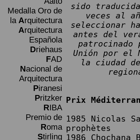
Aalto
sido traducid
Medalla Oro de
veces al a
la
A
rquitectura
seleccionar h
A
rquitectura
antes del ver
Española
patrocinado 
D
riehaus
Unión por el 
F
AD
la ciudad d
N
acional de
region
Arquitectura
P
iranesi
P
ritzker
Prix Méditerra
R
IBA
Premio de
1985 Nicolas S
R
oma
prophètes
S
tirling
1986 Chochana 