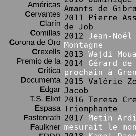
Américas
Amants de Gibr
C
ervantes
2011 Pierre As
C
larín
de Job
C
omillas
2012
Jean-Noël
C
orona de Oro
Montagne
C
rexells
2013
Wajdi Mou
Premio de la
2014
Gérard de
C
rítica
prochain à Gre
D
ocumenta
2015 Valérie Z
E
dgar
Jacob
T.S.
E
liot
2016 Teresa Cr
E
spasa
Triomphante
F
astenrath
2017
Metin Ard
F
aulkner
mesurait le mo