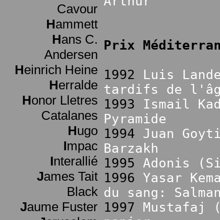
Arthur
Cavour
H
ammett
H
ans C.
Prix Méditerra
Andersen
H
einrich Heine
1992
Luis Land
H
erralde
tardifs de l'â
H
onor Lletres
1993
Ismail Ka
Catalanes
Pyramide
H
ugo
1994
Juan Goyt
I
mpac
Barzakh
I
nterallié
1995
Adonis (S
J
ames Tait
1996
Yasar Kem
Black
du sang: Salma
J
aume Fuster
1997
Mustafaj 