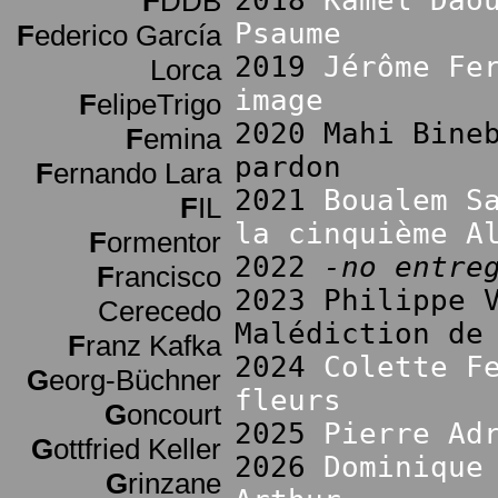
2018
Kamel Dao
F
DDB
Psaume
F
ederico García
2019
Jérôme Fe
Lorca
image
F
elipeTrigo
2020 Mahi Bine
F
emina
pardon
F
ernando Lara
2021
Boualem S
F
IL
la cinquième A
F
ormentor
2022
-no entre
F
rancisco
2023 Philippe 
Cerecedo
Malédiction de
F
ranz Kafka
2024
Colette F
G
eorg-Büchner
fleurs
G
oncourt
2025
Pierre Ad
G
ottfried Keller
2026
Dominique
G
rinzane