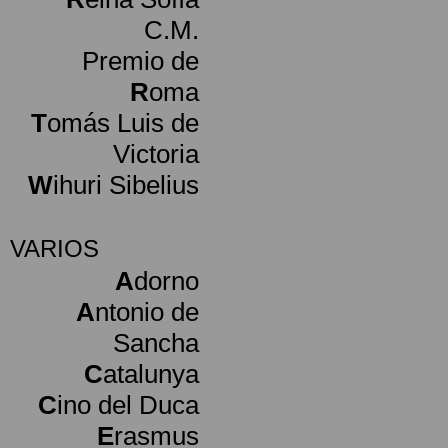
C.M.
Premio de
R
oma
T
omás Luis de
Victoria
W
ihuri Sibelius
VARIOS
A
dorno
A
ntonio de
Sancha
C
atalunya
C
ino del Duca
E
rasmus