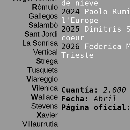
de nieve
R
ómulo
2024
Paolo Rum
Gallegos
l'Europe
S
alambó
2025
Dimitris 
S
ant Jordi
coeur
La
S
onrisa
2026
Federica 
Vertical
Trieste
S
trega
T
usquets
V
iareggio
V
ilenica
Cuantía:
2.000
W
allace
Fecha:
Abril
Stevens
Página oficial
X
avier
Villaurrutia