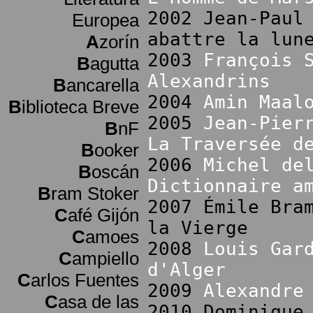
2002 Jean-Paul
Europea
abattre la lun
A
zorín
2003
François 
B
agutta
Alexandrins
B
ancarella
2004
Amin Maal
B
iblioteca Breve
2005
Jean-Pier
B
nF
La Traversée d
B
ooker
2006
Michel de
B
oscán
Dictionnaire a
B
ram Stoker
2007 Émile Bra
C
afé Gijón
la Vierge
C
amoes
2008
Louis Gar
C
ampiello
d'Alger
C
arlos Fuentes
2009
Alexandre
C
asa de las
2010 Dominique