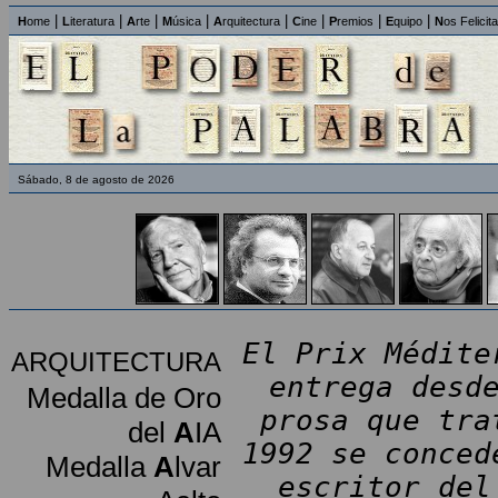
|
|
|
|
|
|
|
|
H
ome
L
iteratura
A
rte
M
úsica
A
rquitectura
C
ine
P
remios
E
quipo
N
os Felicit
Sábado, 8 de agosto de 2026
El Prix Médite
ARQUITECTURA
entrega desd
Medalla de Oro
prosa que tra
del
A
IA
1992 se conced
Medalla
A
lvar
escritor del