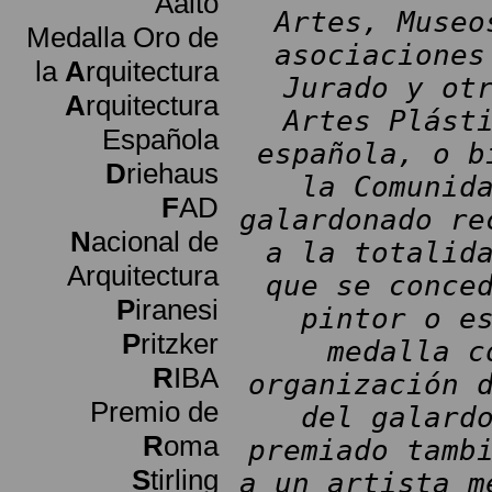
Aalto
Artes, Museo
Medalla Oro de
asociaciones
la
A
rquitectura
Jurado y ot
A
rquitectura
Artes Plást
Española
española, o b
D
riehaus
la Comunid
F
AD
galardonado re
N
acional de
a la totalid
Arquitectura
que se conce
P
iranesi
pintor o e
P
ritzker
medalla c
R
IBA
organización 
Premio de
del galard
R
oma
premiado tamb
S
tirling
a un artista m