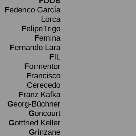
F
DDB
F
ederico García
Lorca
F
elipeTrigo
F
emina
F
ernando Lara
F
IL
F
ormentor
F
rancisco
Cerecedo
F
ranz Kafka
G
eorg-Büchner
G
oncourt
G
ottfried Keller
G
rinzane