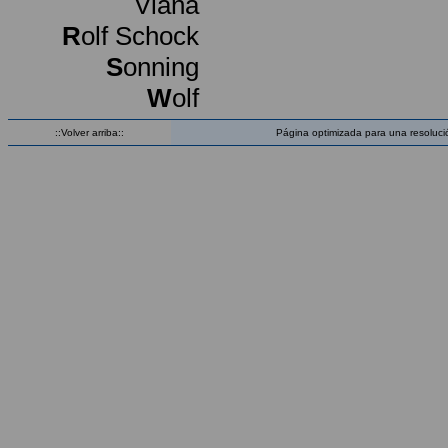
Viana
R
olf Schock
S
onning
W
olf
::Volver arriba::
Página optimizada para una resoluci