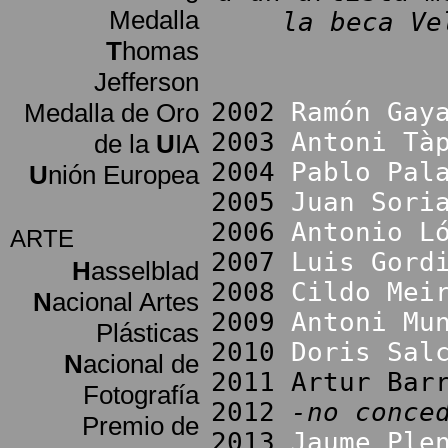
Medalla
la beca Ve
T
homas
Jefferson
2002
Ramón Gay
Medalla de Oro
2003
Antoni Tà
de la
U
IA
2004
Pablo Pal
U
nión Europea
2005
Juan Sori
2006
Antonio L
ARTE
2007
Luis Gord
H
asselblad
2008
Cildo Mei
N
acional Artes
2009
Antoni Mu
Plásticas
2010
Doris Sal
N
acional de
2011 Artur Bar
Fotografía
2012
-no conce
Premio de
2013
Jaume Ple