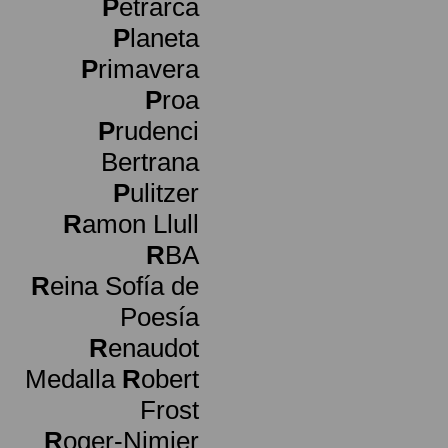
P
etrarca
P
laneta
P
rimavera
P
roa
P
rudenci
Bertrana
P
ulitzer
R
amon Llull
R
BA
R
eina Sofía de
Poesía
R
enaudot
Medalla
R
obert
Frost
R
oger-Nimier