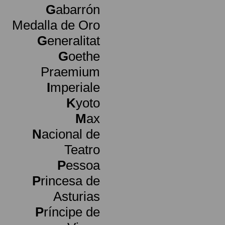
G
abarrón
Medalla de Oro
G
eneralitat
G
oethe
Praemium
I
mperiale
K
yoto
M
ax
N
acional de
Teatro
P
essoa
P
rincesa de
Asturias
P
ríncipe de