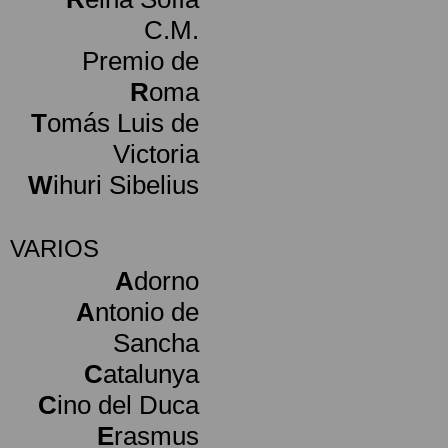
C.M.
Premio de
R
oma
T
omás Luis de
Victoria
W
ihuri Sibelius
VARIOS
A
dorno
A
ntonio de
Sancha
C
atalunya
C
ino del Duca
E
rasmus