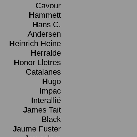
Cavour
H
ammett
H
ans C.
Andersen
H
einrich Heine
H
erralde
H
onor Lletres
Catalanes
H
ugo
I
mpac
I
nterallié
J
ames Tait
Black
J
aume Fuster