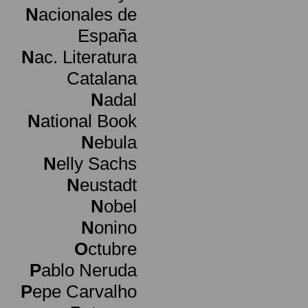
N
acionales de
España
N
ac. Literatura
Catalana
N
adal
N
ational Book
N
ebula
N
elly Sachs
N
eustadt
N
obel
N
onino
O
ctubre
P
ablo Neruda
P
epe Carvalho