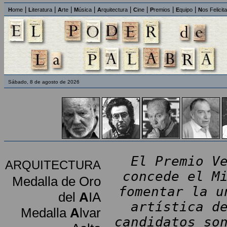
|
|
|
|
|
|
|
|
H
ome
L
iteratura
A
rte
M
úsica
A
rquitectura
C
ine
P
remios
E
quipo
N
os Felicit
Sábado, 8 de agosto de 2026
El Premio V
ARQUITECTURA
concede el M
Medalla de Oro
fomentar la u
del
A
IA
artística d
Medalla
A
lvar
candidatos so