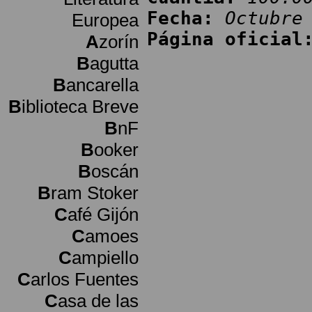
Fecha:
Octubre
Europea
Página oficial
A
zorín
B
agutta
B
ancarella
B
iblioteca Breve
B
nF
B
ooker
B
oscán
B
ram Stoker
C
afé Gijón
C
amoes
C
ampiello
C
arlos Fuentes
C
asa de las