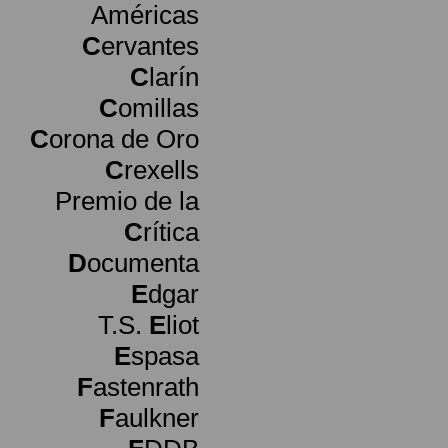
Américas
C
ervantes
C
larín
C
omillas
C
orona de Oro
C
rexells
Premio de la
C
rítica
D
ocumenta
E
dgar
T.S.
E
liot
E
spasa
F
astenrath
F
aulkner