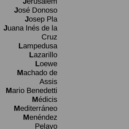
J
erusalem
J
osé Donoso
J
osep Pla
J
uana Inés de la
Cruz
L
ampedusa
L
azarillo
L
oewe
M
achado de
Assis
M
ario Benedetti
M
édicis
M
editerráneo
M
enéndez
Pelayo