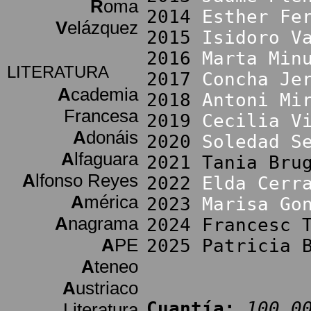
R
oma
2014
Esther Fe
V
elázquez
2015
Isidoro V
2016
Marta Min
LITERATURA
2017
Concha Je
A
cademia
2018
Antoni Mi
Francesa
2019
Cecilia V
A
donáis
2020
Soledad S
A
lfaguara
2021 Tania Bru
A
lfonso Reyes
2022
Elda Cerr
A
mérica
2023
Marisa Go
A
nagrama
2024 Francesc 
A
PE
2025 Patricia 
A
teneo
A
ustriaco
Cuantía:
100.0
Literatura