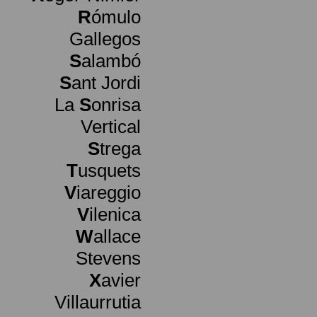
R
ómulo
Gallegos
S
alambó
S
ant Jordi
La
S
onrisa
Vertical
S
trega
T
usquets
V
iareggio
V
ilenica
W
allace
Stevens
X
avier
Villaurrutia