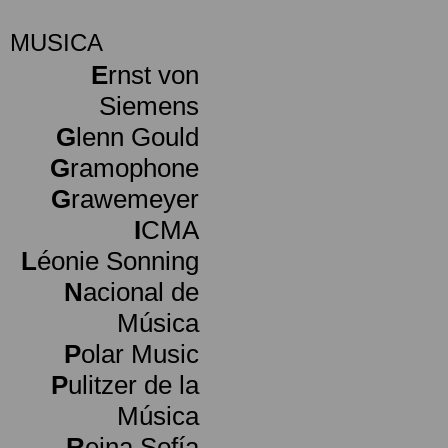
MUSICA
E
rnst von
Siemens
G
lenn Gould
G
ramophone
G
rawemeyer
I
CMA
L
éonie Sonning
N
acional de
Música
P
olar Music
P
ulitzer de la
Música
R
eina Sofía